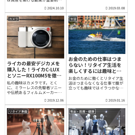
動はブログの執筆です。現在、
ントレンズ - ソニーα.Eマウン
きなことで生きていきたいと思
は、ポイントサイトやクラウド
毎日300人以上の方々が見に来
ト）を介してソニー α7IIIに装着
2024.10.10
2019.03.08
いませんか？」といった誘い文
ソーシングなど即金型副業につ
てくれているので休む訳にも行
したいと思います。そのあと、
句を見かけることがあります。
いて、私の経験的な考察をエン
きません。有意義な人生を手に
本体のライカ M10、次に35㎜レ
確かに好きなことを仕事にして
トリーしました。今回は、資産
カメラ
生活
入れるために早期退職を目指し
ンズ（LEICA SUMMICRON-M 35
生きていけたら幸せです。一
型の副業を考察してみたいと思
ている人に役立つのであれば、
...
見、とても魅力的な響きがあり
います。資産型の副業とは、将
このブログを書き続けることは
ますが、その多くは詐欺的な広
来、自分がさほど労働しなくて
数少ない私の社会...
告が多いものです。では、本当
も自動的にお金が入ってくる仕
に好きなことで生きていけるの
組みを構築するということで
でしょうか？答えは「イエス&
す。将来の労働量が少なくて済
ノー」だと思っています。確か
みますから、自由な生き方を志
に、世の中には好きなことだけ
向するサラリーマンには魅力的
お金のための仕事はつま
をやって楽しそうに生きている
な副業ともいえます。具体的
ライカの最安デジカメを
らない！リタイア生活を
人がいます。世の中の楽しみ方
に、どんな副業があるのでしょ
購入した！ライカC-LUX
楽しくするには趣味と実
を発信する情報基地「世田谷ベ
うか？ 自分所有の会社を経営す
とソニーRX100M5を徹底
益が必要だ【早期退職】
ース」を主宰しているタレント
る アパート経営など不動産投資
お金のために働くとリタイア生
比較！【レビュー】
の所ジョージさんや元大リーガ
ブログやYouTube、Instagram
私の趣味はカメラです。とく
活はつまらなくなる仕事で腹が
ーのイチローさん、有名ユーチ
株式や投資信託の配当・分配金
に、ミラーレスの先駆者ソニー
立っても趣味ではイラつかない
ューバーのヒカキンさん、フリ
著作権など知的所有権思い当た
や伝統あるフィルムメーカーで
退職したら暇で仕方がないとい
ーカメラマンや演奏家、フリー
るのは、この５分野です。この
あるフジフィルムのカメラを所
う人は意外に多いものです。暇
エンジニアやブロガー・・・・
2019.12.06
2019.01.16
中で、最初に挙げたサラリーマ
有しています。2019年1月、ラ
だから、少し家計を助けようと
こうした人たちは好きなことで
ンが会社経営するのは、勤め先
イカのデジタルカメラ・LEICA
バイトに出かけます。最初は新
生きている人たちかもしれませ
の従業規則上、難しいと思いま
C-LUXを購入しました。発売さ
鮮で緊張もしているので働いて
リタイア準備
年金・医療・健康
ん。しかし、そうした人たちは
す。会社にバレたら規約違反で
れたのは2018年8月。ライカの
良かったと感じるかもしれませ
最初から好きなこと...
処分される恐れもあります...
ラインナップの中では、比較
ん。しかし、もともと関心もな
的、新しいカメラです。高級コ
かった仕事。自分の子供のよう
ンデジとしては、昨年購入した
な若者に怒られ、無能呼ばりさ