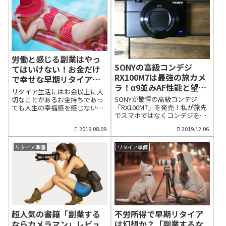
く、オートフォーカスの速さや
グ」で、いきなりトップに躍り
撮影の失敗のないカメラがでし
金をかけること自体に消極的に
画質などレンズ交換式のミラー
出ていました。（参考：マップ
た。(functi...
なるからです。安定収入がある
レスカメラに勝るほど機能・性
カメラ） 1位 ソニー RX100M7 2
うちに、将来への投...
能が高品質である点も特徴で
位 ニコン Z6 3位 EOS RP 4位 ソ
す。その中でも、人気実力とも
ニー α6400 5位 ソニー α7 III 6位
に頂点に立つのが、ソニーの
オリンパス Tough TG-6 7位 リコ
RX100シリーズと言っても過言
ー GR III 8位 富士フイルム X-T3 9
ではないと思います。私は2016
労働と感じる副業はやっ
位 キヤノン EOS R 10位 キヤノ
年に発売されたRX100M5に加え
SONYの高級コンデジ
てはいけない！お金だけ
ン SX620 HSマップカメラは「コ
て、8月30日に発売されたばかり
RX100M7は最強の旅カメ
ンパクト機が、わずか数日の販
で幸せな早期リタイアは
のRX100M7を注文しました。ソ
売にもかかわらず、2位に圧倒的
ラ！α9並みAF性能と望遠
実現できない
ニーRX100M7は発売早々、人気
リタイア生活にはお金以上に大
な大差をつけての1位という信じ
ズームで運動会にも最適
ナンバーワンとなった注目機種
SONYが驚愕の高級コンデジ
切なことがあるお金持ちであっ
られない現象が起こりました」
です。（参考：マップカメラ）
「RX100M7」を発売！私が旅先
ても人生の幸福感を感じない理
と驚きをもって伝えています。
なぜ、私も購入したのか、
でスマホではなくコンデジを利
由とは？金融庁が「年金だけで
なぜ、コンデジのRX100M7がこ
RX100M7の魅力も含めて説明し
用するのか？いまや、旅行でも
は老後2000万円不足だ」とする
れほど...
2019.08.09
2019.12.06
たいと思います。ソニー
スマホで記念写真を撮る時代で
報告書を発表して以来、各地の
RX100M7は高級コンデジの完成
す。ですから、コンデジが衰退
投資セミナーが盛況だったり、
形RX100シリーズはM5に続いて
し、カメラメーカーは高くて大
実際に税制が優遇されるNISA口
リタイア準備
リタイア準備
２代目の購入正直言って、現在
きなフルサイズミラーレスカメ
座の申し込みが増えています。
使...
ラに開発・販売の力点を置くよ
以前にも増して、国民の多くが
うになりました。しかし、スマ
老後に不安を抱き、お金がなけ
ホにはクレジットカード情報な
れば、幸せな老後は実現できな
ど様々な重要な個人情報が詰ま
いと再認識している証左でもあ
っています。スマホが高値で転
ります。確かに、ある程度、お
売されている海外などでは「は
金がなければ、不安な日々を送
い、ポーズ！」と言った瞬間、
ることになるので、経済的な基
超人気の書籍「副業する
不労所得で早期リタイア
スラれる恐れもあります。しか
盤が重要であることは否定しま
ならカメラマン」レビュ
は幻想か？「副業するな