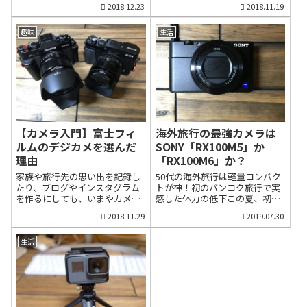
1000円以上購入したショップの
の進化は素晴らしく、結局、
2018.12.23
2018.11.19
す。ですから、どこでもパソコ
ン「iPhoneXS」。もうひとつ
数がそのままポイント倍率にな
GoPro7の魅力には勝てませんで
ンがつながり、通信容量をさほ
は、同月27日に発売された小型
るシステムです。毎月実施さ
した。なぜGoPro7に手を出して
ど気にせず、ブログの執筆やネ
アクションカメラ「GoPro
趣味
生活
れ、最...
しまったのか？本当に良い買い
ットサーフィン、ユーチューブ
HERO7 Black」の登場です。ど
物だったのか？新型GoPro7の魅
など動画の視聴ができるように
ちらも、その性能の高さから完
力と弱点に迫りました。新型
モバイルWiFiを契約しまし...
成形と言っていい機種です。と
「GoPro HERO7」はGoProの完
くに動画性能は大きく進化して
成形かもしれない海外旅行で大
いて、どちらも携帯性に優れて
活躍したGoPro６すでに、所有
いることから、旅行や登山、ハ
しているアクションカメラ
イキングのお供に抜群の利便性
「GoPro６」の魅力を数え上げ
です。というわけで、私だった
たらきりがありません。ヨコ幅
ら、どちらを購入するのか？今
【カメラ入門】富士フィ
海外旅行の最強カメラは
約6センチ、高さ4.5センチ、重
回は、動画性能を中心に比較し
ルムのデジカメを選んだ
SONY「RX100M5」か
さは110グラム余りの超小型軽
てみました。スペック向上とい
理由
「RX100M6」か？
量でありながら、動画・写真と
う点ではGoPro7が上回ったスマ
もに高画質です。動画は長時間
ホの登場で大きなビデオカメラ
家族や旅行先の思い出を記録し
50代の海外旅行は軽量コンパク
撮影も可能で、４K60Pという高
が不要な時代我が家には、ソニ
たり、ブログやインスタグラム
トが神！初のバンコク旅行で実
性能一眼ミラーレスにも匹敵す
ーのビデオカメラはあったので
を作るにしても、いまやカメラ
感した体力の低下この夏、初め
る性能を備えています。 そんな
すが、結構、かさばるので、い
は欠かせないものになっていま
てタイ・バンコクに妻と旅行し
超小型軽量の高性能カメラです
2018.11.29
2019.07.30
つの間にか、旅行やドライブな
す。スマートフォーンのカメラ
ました。定番なのかもしれませ
から、この夏のタイ・バンコク
ど家族のイベントに持ち出すこ
機能が急速に進歩したとはい
んが、到着翌日は世界遺産のア
旅...
とは少なくなりました。ちょっ
え、まだまだ広角から望遠まで
ユタヤ遺跡を訪ね、3日目はバン
生活
とした撮影なら、iPhone...
綺麗に撮れて、撮影中は没頭感
コク市内の3大寺院を巡りまし
に浸れるデジタルカメラはまだ
た。その道中、想定外だったの
まだ魅力的です。私はかつてフ
は「意外に歩く」ということで
ィルムカメラを愛用していまし
す。アユタヤ遺跡は日本語が話
たが、この20年間はカメラから
せる案内人がホテルに迎えに来