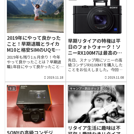
数で業界2位のニコンを抜く見通
伊藤忠商事出身社員への優遇も
る生活になるので、自分自身に
しとなりました。現在の社名で
目立ち、社員の間で厭世観が広
３つのことを課しました。ひと
あるニコンを初めて製品名にし
がっている。（...
つは、ルーティーン（日課）を
たカメラを1948年に発売してか
つくること。怠惰な生活に陥ら
ら71年。ニコンの代名詞である
ないように、毎日昼までにブロ
カメラ事業が揺らいでいる。デ
グ記事を執筆する時間を義務付
ジタルカメラの販売台数シェア
けました。二つ目は、家族のた
でソニーに抜かれ、2020年3月
めに家事を引き受けること。料
2019年にやって良かった
早期リタイアの特権は平
期は100億円の赤字（前期は220
理は妻の方が得意なので、私は
こと！早期退職とライカ
億円の黒字）と現在の事業区分
日のフォトウォーク！ソ
他の家事について邪魔にならな
M10と格安SIMのUQモバ
になって初の営業赤字に転落す
い程度に協力しました。三つ目
ニーRX100M7は最高のス
る見通し。カメラの市場縮小が
イル
は、趣味にお金をつぎ込み、日
2019年も残り1ヵ月余り！今年
ナップカメラ
止まらない中、構造改革を進め
先日、スナップ用にソニーの高
常を楽しむこと。人生、いつ終
やって良かったことは？早期退
つつ、工作機械への新規参入な
級コンデジRX100M7を購入した
わるか分かりません。ですか
職1年目にやって良かったこと早
ど新たな成長策を模索してい
ことをお伝えしました。今回、
ら、欲しいカメラを購入しまし
いもので早期退職してから1年近
る。（出典・日本経済新聞「ニ
その実力を確かめるために、晴
た。その代表格が、憧れのライ
くを過ぎようとしています。
2019.11.18
2019.11.08
コン、カメラ3位転落の苦悩」）
天時と夜間の撮影に持ち出して
カM10でした。レンズを含める
2019年は令和という新たな年号
2018年初めに高性能で低価格の
みました。重量300gでポケット
と200万円以上の散財でした。
が始まり、ラグビーWカップで
フルサイズミラーレスα7Ⅲを発
にも入る軽量コンパクトなサイ
生活
キャンプ・防災グッズ
サラリーマン時代、早期リタイ
日本チームが初のベスト8進出、
表して以来、...
ズ。AF性能はソニー最上級α9同
アした際に経済的な水準を落と
消費税が10%にアップしまし
等。なんとも魅力的なスペック
さないように資産形成に努めた
た。企業では働き方改革が進ん
のコンデジタです。今回の撮影
ので精...
だものの、45歳前後をはじめと
で問題がなければ、今後は常時
したリストラが相次ぎました。
バックの中に忍ばせておこうと
景気も依然としてパッとしませ
考えていますが、結論から申し
ん。2020年という東京五輪の年
上げると、最高のスナップカメ
は明るい1年になってほしいもの
ラでした。というわけで、今回
リタイア生活に趣味は不
です。というわけで、今回は
は大人気のRX100M7が描き出す
SONYの高級コンデジ
可欠！趣味なきリタイア
2019年、私が試してみて良かっ