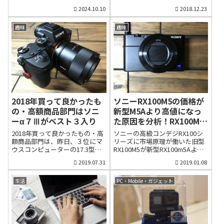
と考えていたサラリーマンは、
性が様変わりする自分に驚いて
し、「副業元年」と言われまし
が、その1カ月後、ドローンで有
2024.10.10
2018.12.23
早期退職なんて夢にも考えてい
います。ただ、人間にとって物
た。少子高齢化による人手不足
名なDJIが、手ブレを防ぐスタビ
なかったわけですから、若い頃
欲は大切だと考えています。そ
を解消する方策として浮上した
ライザー一体型のビデオカメラ
から節約して貯蓄したり、会社
れは物欲があるからこそ頑張っ
副業のすすめですが、働く側の
「Osmo Pocket」を発表しまし
趣味
趣味
を辞めても生きていけるスキル
て稼ごうという意欲が湧いてく
視点に立つと、別の現実が見え
た。発売価格は4万4900円（税
を磨いていません。待っている
るし、その営みが生命力の源の
てきます。現在雇われている会
込）。GoPro HERO7 Blackより
のは退職後の生活不安です。人
ひとつになるからです。もちろ
社以外に、別の会社で働く副業
約8500円も安く、さらに小型化
間というのはおか...
ん、物欲でな...
というのは、ふたつの会社の指
して高性能というもっぱらの評
示に従う生活になるわけです。
判です。私の悪い癖でもある好
他人に雇用されて働く生活は、
奇心と物欲から、思い切って
大変なストレスです。まして
Osmo Pocketを注文しました。
や、２つの会社に雇用され、指
GoPro HERO7 Blackを所有して
示をされて働くことは、二重の
いる私が、なぜ、Osmo Pocket
2018年買って良かったも
ソニーRX100M5の価格が
ストレスに耐える生活を意味し
を購入したのか。徹底比較しな
の・高額商品部門はソニ
新型M5Aより高値になっ
ます。人間はロボットではあり
がら説明したいと思います。な
ーα７Ⅲがベスト３入り
た原因を分析！RX100M6
ません。仕事は体力的苦痛より
ぜOsmo Pocketは人気があるの
に迫る勢い【アタッチメ
も精神的苦痛の方がつらいもの
か？GoPro HERO7 Blackには全
2018年買って良かったもの・高
ソニーの高級コンデジRX100シ
です。いま雇われている会社の
く不満がない正直言って、
ントグリップ】
額商品部門は、昨日、３位にマ
リーズに市場原理が働いた旧型
給料が少なすぎて、別の会社で
GoPro HERO7 Blackに不満はあ
ウスコンピューターの17.3型ノ
RX100M5が新型RX100m5Aより
もバイトしない限り生活できな
りません。幅約6㎝、高さ約4
ートパソコンDAIVとMacBook
高値で販売熱心なカメラマニア
2019.07.31
2019.01.08
いという人でない限りは、２つ
㎝、重さ116gの超小型カメラ...
Pro13インチモデルを第３位に
の方々は、すでに気づいている
の会社に雇用される生活は避け
選考したことをお伝えしまし
と思いますが、驚くような現象
たいというのが普通のサラリー
た。本日も買って良かったもの
が起きていました。以前、当ブ
生活
PC・Mobile・ガジェット
マンの感覚です。他人に雇用さ
企画を続けたいと思います。と
ログで小型軽量ながら高性能な
れない仕事はネッ...
いうわけで、買って良かったも
カメラとして紹介したソニーの
の第2位は、ソニーのフルサイズ
高級コンデジRX100シリーズで
ミラーレスカメラα7Ⅲを選びま
すが、旧型機種が新型機種より
した。買って良かった高額商
も市場価格が高値になっていま