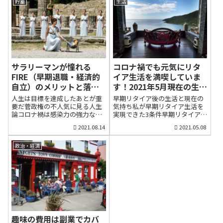
貯蓄
生活
サラリーマンが憧れる
コロナ禍でも元気にリタ
FIRE（早期退職・経済的
イア生活を満喫していま
自立）のメリットと落と
す！2021年5月現在の生存
し穴！コロナ禍時代の生
確認
人生は目標を達成したあとが重
早期リタイア後の生活と現在の
き方
要だ菅政権の不人気に見る人生
気持ち私が早期リタイア生活を
論コロナ禍は感染力の強力なデ
実現できた3条件早期リタイアか
ルタ株が日本上陸以来、過去に
ら2年半を過ぎようとしていま
2021.08.14
2021.05.08
ないスピードで新規感染者が増
す。更新が滞りましたが、コロ
えています。政府が緊急事態宣
ナ禍のなか、元気にリタイア生
言を発令しても効果が見られま
活を満喫しています。前回も申
政治・経済
せん。街には人が溢れ、外出自
し上げたのですが、早期リタイ
粛の気配は薄い状況です。東京
ア、あるいは定年退職後のリタ
オリンピックを開催し、国民を
イア生活を心穏やかに生活する
ワクワクさせながら、外出自粛
ためには現役時代の頑張りがす
を求める判断は、アクセルを踏
べてです。定収入のあるうちに
みながらブレーキを踏むような
創意工夫で金融資産を作らなけ
ものでした。「これじゃ、感染
れば、リタイア後も、お金のた
者は増える一方だ」と、誰もが
めに働き、ストレスを溜め込む
五輪終了後の感染増加を予測し
生活に陥ります。人間のストレ
趣味の費用は副業でカバ