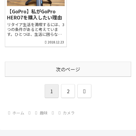
離れていました。最近、リタイ
てくれて、小型バスで1時間余り
アを控え、再びカメラを再スタ
内陸側に向かうと現れてきま
ートし、私のデジタルカメラ選
す。ただ、一箇所に集中してい
【GoPro】私がGoPro
びが始まりました。各社から
る遺跡ではなく、合計6箇所の遺
HERO7を購入したい理由
様々なデジタルカメラが発売さ
跡を巡るツアーだったので、降
リタイア生活を満喫するには、3
れているので、とても迷いまし
りては歩き、降りては歩くの連
つの条件があると考えていま
たが、私が最初に選んだのは富
続。ホテルに帰ったときは、も
す。ひとつは、生活に困らない
士フィルムのミラーレスカメラ
うクタクタでした。その翌日の
程度の経済的ゆとり。もうひと
でした。楽に綺麗な写真が撮れ
寺院巡りは、それ以上だったか
2018.12.23
つは、健康と家族との良好な関
るカメラ最初の一台は値段も手
もしれません。タクシーを使わ
係。そして、もう一つは、熱中
軽なAPS-C機が最適デジタルカ
ず、水上バス（ボート）で三島
できる趣味です。私の趣味のひ
メラを選ぶ際、最初に迷うのは
由紀夫の小説「暁の寺」で知ら
とつはカメラですが、9月20日
イメージセンサー（撮像素子）
れる「ワット・アルン」に到
に私の心を乱すようなアクショ
の大きさです。イメージセンサ
着。次に、対岸にある古式タイ
ンカメラ「GoPro HERO7
次のページ
ーというのはレンズから入った
マッサージの総本山「ワット・
Black」が発表されました。現
光を電気信号に変換する半導体
ポー(涅槃仏寺院)」に入って全
在、最新型の「GoPro HERO6
のことで、人間...
長46メー...
Black」を使っていますが、
HERO７の機能を見て、俄然、購
次
1
2
買意欲を刺激されています。驚
きの手ブレ補正機能！ジンバル
要らずの動画撮影が可能リタイ
へ
ア生活にGoProが重要な理由私
は現在利用している「GoPro
ホーム
趣味
カメラ
6」は手のひらにすっぽり入る小
型軽量に加え、長時間の動画撮
影も可能で、旅のお供に抜群の
力を発揮してくれています。こ