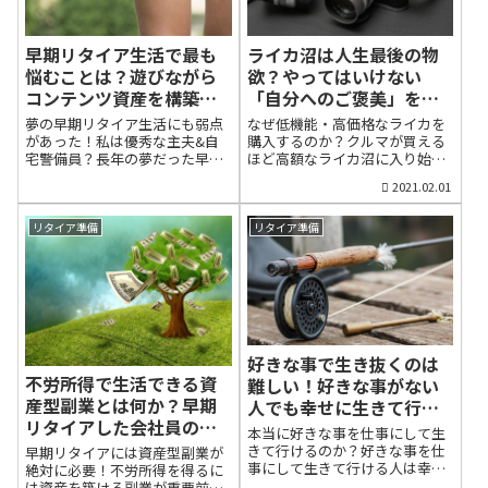
て幸福感に浸ったのは、30代に
まで散歩しながらカメラ撮影し
念願だったメルセデスベンツ
たのですが、自分でも驚くほど
E320、4駆ステーションワゴン
幸福感を覚えました。私と同じ
早期リタイア生活で最も
ライカ沼は人生最後の物
を購入して以来です。今年買い
ように散歩を楽しむ若い人た
悩むことは？遊びながら
欲？やってはいけない
たいものベスト5の中で、最も実
ち、穏やかな西郷山公園の光
コンテンツ資産を構築す
「自分へのご褒美」をや
現性が低いと思っていたものを
景、ベンチで読書する人、満開
る方法
ってしまった【LeicaM10
購入したので、今年の物欲はほ
の梅の花を撮影する人た
夢の早期リタイア生活にも弱点
なぜ低機能・高価格なライカを
ぼ満たされました。カメラに全
ち・・・・何もかもが美しく見
への道】
があった！私は優秀な主夫&自
購入するのか？クルマが買える
く興味のない妻はライカという
え、ワクワクしながらシャッタ
宅警備員？長年の夢だった早期
ほど高額なライカ沼に入り始め
カメラメーカーを知ってはいま
ーを切ったのですが、帰宅後も
退職を果たし、リタイア生活に
た今年初め、今年買いたいもの
2021.02.01
すが、「どうして、そんなに高
心が踊っている自分に気づきま
入って5ヵ月を過ぎました。毎日
ベスト5を紹介しました。その中
いの？」と不思議な様子です。
した。（東京CAMERA
が日曜日。自分の好きなことを
で一生買えないかもしれないと
手にとってもらいましたが、感
BLOG「中目黒から代官山をボ
して暮らせる生活はまさに理想
思い、5位にしていたのがライカ
リタイア準備
リタイア準備
想は「思ったより重いわね」の
ケ散歩・フジフィルムX-E3とラ
的な生活です。こうした生活を
M10でした。本体だけで100万円
一言。趣味は本人の自己満足で
イカC-Luxで遊ぶ」）そして、こ
許してくれた家族に対して、私
近く、標準的な単焦点レンズ
すから、理解されなくて...
れこそ、自分が求めていた生活
なりの奉仕として、郵便や宅配
（35㎜と50㎜）を揃えると、合
でした。サラリー...
の受け取り、風呂掃除、洗濯物
計150万円を超える超高級カメ
の取り込み（洗濯は妻の担
ラです。要するに、ライカM10
当）、そして自宅警備を受け持
で国産自動車が買えるわけで
っています。いまのところ、と
す。先日、その購入に向けて一
好きな事で生き抜くのは
ても役に立つと家族からも好
歩を歩み出しました。まずは、
不労所得で生活できる資
難しい！好きな事がない
評？です。しかし、外出する機
50㎜レンズ（Leica
会がめっきり減りました。おそ
SUMMICRON-M
産型副業とは何か？早期
人でも幸せに生きて行け
らくリタイアしたあと悠々自適
f2/50mm(6bit)）を注文しまし
リタイアした会社員の体
る方法とは？【自由な人
本当に好きな事を仕事にして生
な生活をしている人に共通する
た。到着後は、マウントアダプ
験的ブログ考察【副業の
生論】
きて行けるのか？好きな事を仕
早期リタイアには資産型副業が
ことではないかと思います。と
ター（マウントアダプター
事にして生きて行ける人は幸せ
学校②】
絶対に必要！不労所得を得るに
くに、私の場合、1日の最初の行
TECHART LM-EA7 ライカMマウ
だよくネット上で「あなたも好
は資産を築ける副業が重要前回