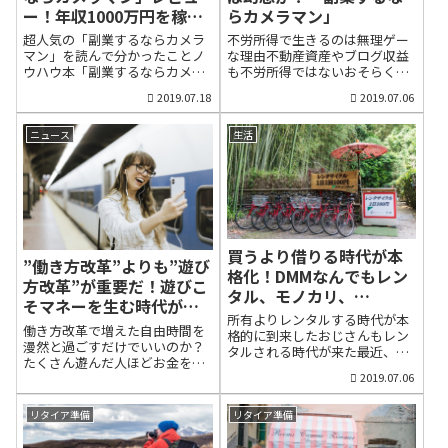
し、個人情報が入っていないコ
せん。しかし、金融資産が豊富
ー！年収1000万円を稼ぐ
らカメラマン」
ンデジならば、最悪、盗難や強
にあるからといって、リタイア
基本が分かる
奪の被害にあっても個人情報が
生活が幸福なものになるかとい
超人気の「副業するならカメラ
不労所得で生きるのは無理ゲー
流出する心配はありません。で
えば、それはノーだと感じてい
マン」を読んで分かったことノ
な理由不動産資産やブログ収益
すから、我が家ではリスクも考
ます。私も早期リタイアして、
ウハウ本「副業するならカメラ
も不労所得ではないおそらく、
慮して旅行先ではコンデジを利
10ヶ月以上になりましたが、お
マン」が人気の背景とは？厚生
どんな人でも早期退職し不労所
2019.07.18
2019.07.06
用するようにしています。私が
金は水や電気と同じで、生きる
年金に加入しているサラリーマ
得で自由に生きる生活に憧れて
旅先で利用する頻度が高いの
ためのインフラだとは思います
ンでも2000万円不足する。こん
いると思います。親から巨万の
が、ソニーのRX100M5です。昨
が、幸福感を産んでくれるもの
な試算が世の中に広まるにつ
富を相続したり、数億円の宝く
ニュース
生活
年夏のタイ旅行でも大活躍して
だとは思えないのです。他人よ
れ、副業や投資に取り組む人た
じや油田を掘り当てた人ではな
くれました。
りも、高級な商品やサービスを
ちが増えています。そんななか
い限り、全く働かずに自由に生
(function(b,c,f,g,a,d,e){...
購入し...
で、いま人気となっている副業
きることは実際には不可能で
のノウハウ本があります。それ
す。しかし、世の中には不労所
は以前にも紹介した「副業する
得で自由に生きていける方法を
ならカメラマン」です。この本
うたって怪しげな情報商材を数
が人気なのは「カメラ歴0日でも
十万円で売っている人も少なく
買うより借りる時代が本
大丈夫！1日2時間の仕事で、テ
ありません。しかも、そうした
”働き方改革”よりも”遊び
格化！DMMなんでもレン
クニックもセンスも不要で、月
情報商材を有名ブロガーやユチ
方改革”が重要だ！遊びこ
タル、モノカリ、
収100万円」という触れ込み
ューバーが販売すると、信憑性
そマネーを生む時代が到
に、ちょっと読んでみたいとい
を感じて、最後は養分となる人
KARITOKE
所有よりレンタルする時代が本
来した
う人が多いのだと思います。多
はあとを絶ちません。私は現
働き方改革で増えた自由時間を
格的に到来したおじさんもレン
くの人が、稼げるカメラマンに
在、所有する会社やブログなど
漫然と過ごすだけでいいのか？
タルされる時代が来た最近、テ
なるためには特別な技術やセン
の収入で生活を送っています
たくさん遊んだ人ほどお金を稼
レビなどメディアでも寂しい女
スなど才能が必要だと思い込ん
が、不労所得なんて存在しない
げる時代なのかもしれない休日
2019.07.06
性が男性をレンタルする「ママ
でいるからです。
と実感しています。所有する会
出勤や残業で社員を疲労困憊さ
活」が話題になっています。し
(function(b,c,f,g,a,d,e)
社の収益は社長である妻の労働
せる企業が駆逐されるのは重要
かし、今度はおじさんをレンタ
リタイア準備
リタイア準備
{b.MoshimoAffiliateObject=a;b
によって支えられています。ブ
なことだと思います。最近、働
ルする「おっさんレンタル」も
=b||function(){arguments.cu...
ログなどネット収入も時々メン
き方改革の一環として、労働時
登場していると聞いて、正直驚