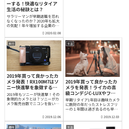
ていましたが、不幸にも当たっ
スの大半は人間関係ですから
ーする！快適なリタイア
てしまいました。菅政権や与党
ね。とくにお金が絡んだ対人関
生活の秘訣とは？
は、東京五輪で国民の気分を高
係、例えば、会社の上司・部
揚させ、支持率を上げて、解
下、先輩・後輩の関係性は少し
サラリーマンが早期退職を恐れ
散・総選挙というシナリオだっ
でも歯車が狂うと、一気にスト
なくなったのか？2020年も拡大
たと思うが、その前提条件が崩
レスとなって降りかかり、場合
の気配！年々増加する企業のリ
れ落ちました。内閣支持率は、
によっては心身の病気につなが
ストラ政府が70歳雇用を呼びか
2020.02.08
逆に30%前後と過去最低に落ち
るものです。ですから、ストレ
けるなか、2019年は逆に早期退
込んでしまったからです。それ
ス耐性の弱まる40代後半以降
職を募集する大手企業が急増し
にしても、菅首相にはため息が
は、ストレスの少ない生活、つ
ました。年が明けて2020年は鎮
旅行
生活
出ます。毎回発言するたびに
まり早期リタイアを模索する人
静化するのかどうか注目してい
「何のためにカメラの前に立っ
が多いのです。そのためには、
ましたが、コンビニ大手のファ
たのか？」「国民を...
30〜40代にどれ...
ミリーマートが2月に800人の枠
で早期退職を募集しようとした
ところ、応募が殺到したため、
募集期間を短縮する珍事が発生
2019年買って良かったカ
していると報じられました。コ
ンビニエンスストア大手ファミ
2019年買って良かったカ
メラ発表！RX100M7はソ
リーマートの早期退職に応募が
メラを発表！ライカの高
ニー快進撃を象徴する高
殺到している。当初は800人の
級コンデジC-LUXやフジX-
級コンデジ【後編】
2019年もソニーが快進撃！その
枠だったが、想定以上の“人
T3は何位か？【前編】
象徴的カメラとは？ソニーがカ
気”ぶりに本社は募集期間を当初
早期リタイア1年目は趣味カメラ
メラ販売台数でニコンを抜いて2
の2月10日～21日から前倒し、2
に散財の年だったストレスフリ
位に浮上長年、カメラ業界はキ
月3日～7日と期間も短縮した。
ーの１年間は過ぎ去るのも早い
ヤノンとニコン2強時代が続いて
社員の自由意志による募集のは
2019年も残り1ヵ月もなくなり
2019.12.06
2019.12.03
きました。しかし、小型軽量な
ずが、内部資料では社員を「応
ました。私の早期リタイア生活
ミラーレスカメラの技術革新に
募勧奨」や「慰留」など4グルー
は、最初の1年を終えようとして
取り組んできたソニーが販売台
プに分類していることも判明。
います。リタイア後は自由すぎ
趣味
生活