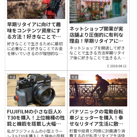
テナンスをしなければいけませ
間が短縮され、休息できるの
きました。「おっさんレンタル
ん。趣味でスタートした当ブロ
は、労働者にとっては朗報で
を使う人なんているのだろう
グは毎日更新を継続中で...
す。しかし、せっかくの時短や
か？」と思ったのですが、男女
休日増加を休息だけに消化する
問わず、人生経験の豊富なおじ
のは、少しもったいないとも感
早期リタイアに向けて趣
さんに自分の悩みを相談したい
じています。というのは、働き
ネットショップ開業が実
という需要があるのだそうで
味をコンテンツ資産にす
方改革で手にした自由時間を存
店舗より圧倒的に有利な
す。ママ活との違いは、ママ活
る方法！好きなことで生
分に遊んだ人は、もしかした
は男女の関係は当人同士に委ね
理由！早期リタイアに向
きる道を探そう！
ら、近い将来、大きな経済力を
好きなことで生きるために最初
られていますが、おっさんレン
けて少ない資金で大きな
手にしているのではないかと思
ネットショップを開店して好き
に必要なこと好きなことでお金
タルはそうした行為を禁じてい
うからです。遊んだ人がなぜ裕
収益が見込める
なことで生きる方法早期リタイ
を稼いでいきるのが理想的な人
るそうで、その意味では健全な
福になる可能性があるのか？こ
ア後に好きなことで生きる人生
生好きなことで生きていけたら
のかもしれません。もともと家
れから説明していきたいと思い
は魅力的だ早期リタイアしたあ
幸せです。多くの人は就職する
政婦さんやベビーシッターも親
2019.04.11
ます。遊べない人や無趣味な人
と、ブログ運営以外に、自分で
際に、自分に合ったやりがいの
や奥さんの代わりに仕事をして
はリタイア後は時間を持て余す
手作りした商品を販売したいと
ある仕事や会社を選ぼうとしま
くれるのですから、ヒト版レン
まずは、私がリタイア後に感じ
考えている人は意外に多いもの
生活
生活
す。しかし、多くは生きていく
タルの一種なのかもしれません
た生活実感から話したいと思い
です。趣味と実益をかねて、自
ために妥協し、自分を採用して
が、それにしても、いろいろな
ます。リタイアして感じている
分の好きなグッズに囲まれ、そ
くれた会社に就職します。「あ
ビジネスを考えるヒトがいるも
のは、働いていた時よりも感覚
れを販売して生活できたら、と
あ、自分は一生、この会社で働
のです。ただ、レンタルといえ
的に1日がとても早く終わると同
てもおしゃれな生き方だと思い
き、死んでいくのだろうか」と
ば、レンタカーなど高...
時に、自由な時間がた...
ます。とくに、お店の商品が自
ため息をつきながら、日々、生
分で手作りした製品だったら申
活している人は少なくないと思
パナソニックの電動自転
FUJIFILMの小さな巨人X-
し分ありません。私はカメラが
います。たとえ、自分の希望す
趣味なのでトラップなど革製品
車ジェッターを購入！幸
T30を購入！上位機種の性
る仕事だと思って就職しても、
が好きで、いろいろなショップ
実際働いてみたら想像していた
せなリタイア生活に散財
能と機能を搭載し大幅進
を探す事があります。そんなと
のとは大違いだったという人も
が重要な理由
化した
貯蓄や投資と同様に計画通り消
私がフジフィルムの小型ミラー
き、時々、個人が立ち上げた革
いるでしょう。私は第一志望の
費するのが私流リタイア生活快
レスX-T30を購入した理由小型軽
製品のネットショップに出会う
会社に就職しましたが、40代か