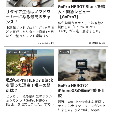
品・第2位はSONYの「α７Ⅲ」
した。価格.comの最安値（12月
GoPro HERO7 Blackを購
ソニーのフルサイズミラーレス
4日現在）を見ると、2年前発売
カメラ・α7Ⅲは、比較的、穏や
のRX100M5が9万9800円で、今
リタイア生活はノマドワ
入・緊急レビュー
かだったカメラ業界にフルサイ
年７月に発売された
ーカーになる最高のチャ
【GoPro7】
ズミラーレスカメラの戦国時代
RX100M5A（8万2500円）より1
ンス！
私が動画カメラとしては理想と
を生み出した記念すべきカメラ
万円以上も高値で推移していま
判断した「GoPro HERO7
であり、文句なしの第2位に選び
す。私が所有しているのは高値
中高年ノマドブロガーが2ヶ月ほ
Black」が自宅に届きました。す
ました。このカメラの凄さは、
で推移している旧型RX100M5で
どで完成したリタイア直前1ヶ月
でに先代の「GoPro HERO6
超高速で正確なオートフォーカ
すが、どうして旧型が新型機種
ほどで整ったノマド環境リタイ
Black」を持っていますが、
ス（AF）を搭載し、そのほかの
よりも高値になったのか、その
ア直前から、私は場所を選ば
2018.11.14
2018.12.31
HERO７はどこまで進化したの
基本性能もプロ機並みの内容で
原因を調べてみました。スマホ
ず、どこでも執筆できるノマド
でしょうか？発売直後から評判
ありながら、センサーサイズの
カメラ全盛でも生き残った高級
ブロガーに向け、準備を進めま
の高い「GoPro HERO7 Black」
小さなASP-Cカメラと同水準
コンデジは現在も全機種生産こ
した。ノマドは遊牧民の意味で
PC・Mobile・ガジェット
ニュース
ですが、その評判通りなのか、
（22万3000円）の価格で発売さ
こ数年、スマートフォンの台頭
すが、日本では、決まった職場
緊急レビューしたいと思いま
れたということです。このた
でコンパクトデジタルカメラ...
ではなく、公園やカフェ、レン
す。1円でも安く「GoPro7 」を
め、購...
タルスペースなど自由な場所で
買うための戦略的購入方法
パソコンなどを利用して仕事す
「GoPro HERO7」を格安で購入
るスタイルを指すようになりま
する裏技「GoPro HERO7
した。まずはブログの環境整備
私がGoPro HERO7 Black
Black」を購入するにあたって、
から始めました。 WordPressの
最初に考えたのは少しでも安く
を買った理由！唯一の弱
GoPro HERO7と
登録 独自ドメインの取得 レンタ
買いたいということです。私は
ルサーバーの契約この3種の神器
点は？
iPhoneXSの動画性能を比
日用品や大きな買い物のほとん
は即座に済ませました。次は、
較
どは楽天市場を利用していま
とうとう、私も最新型のアクシ
外出先でもネットがつながる環
す。しかも、ポイントバックが
ョンカメラ「GoPro HERO７
境整備です。最近は無線LANを
最近、YouTuberを中心に動画フ
最大20倍以上にもなる「お買い
Black」を注文しました。すでに
完備したカフェが増ています
ァンには大きなニュースが2つあ
物マラソン」の期間中と決めて
GoPro6を持っているので、迷い
が、それに頼るとブログの作業
りました。ひとつは、Appleが9
います。お買い物マラソンは、
に迷いました。しかし、GoPro7
場所が固定され、てしまいま
月21日に発売したスマートフォ