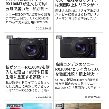
世界を紹介したいと思います。
RX100M7が注文して約1
たことベスト3を発表したいと思
は貧困以上にリスクがあ
都会のオアシス・目黒川から恵
います。昨年の今頃は「買って
ヵ月で届いた！私が到着
る
比寿をフォトウォーク目黒川の
趣味さえあればリタイア生活は
良かったもの」を発表しました
直後にやったこと
せせらぎと水鳥、一面の秋晴れ
ソニーRX100M7は注文から到着
ハッピーに暮らせる趣味はサラ
が、もちろん、今年もプロダク
に癒されるフォトウォークの出
まで約1ヵ月だったRX100M5持
リーマン時代から準備したい早
ト系は発表を考えています。た
発地点は東京・目黒区の目黒
ちの私が海外旅行用にRX100M7
期退職を目指す人はお金の心配
だ、早期退職1年目の今年は、プ
川。３連休の翌日11月4日午後
を注文した理由いやはや、今年8
をしますが、どういうリタイア
ロダクト系の前に「やって良か
2019.10.23
から撮影を開始しましたが、そ
月30日に発売されたソニーの
生活を送るのかという点につい
ったこと」を思い返してベスト3
の日は川べりをランニングして
RX100M7の人気は想像以上でし
ては考えていないものです。と
を発表したいと思います。格安
いる外国人女性らも多く、のど
た。私が注文したのは9月17
にかく、今の現状から脱したい
旅行
趣味
SIMの問題点とは？早期退職し
かな時間が流れていました。ま
日。到着したのは約1ヵ月後の
という気持ちが先行し、生きる
て、まず第一に...
ず、目に飛び込んできたの...
10月20日でした。発売直後から
ためにはまずはお金が必要だと
デジタルカメラ部門で人気No1
考えるためです。しかし、いく
になるだけあって生産が追いつ
らお金があっても、リタイアし
いていないのかもしれません。
たあと、何もすることがない、
たった300グラムの小さなカメ
あるいは何もしたいことがない
高級コンデジのソニー
ラですが、その中にソニーのフ
のは極めて危険です。趣味の種
私がソニーRX100M7を購
RX100M7とライカC-LUX
ルサイズミラーレスα9同等のAF
類によりますが、趣味は体や脳
入した理由！旅行や日常
性能や、4K動画が30分以上連続
の健康維持、精神の安定のため
を徹底比較！頂上対決の
生活に重宝する高級コン
撮影可能なことから、静止画・
には必要不可欠なものです。そ
結論は
SONYの新型RX100M7が発売直
動画、どちらのユーザーにも刺
の意味では、ハッピーなリタイ
デジの完成形
私が散歩やドライブなどちょっ
後から驚きの大人気！ソニー
さる高級コンデジなのかもしれ
ア生活を実現するには、お金と
とした外出に携帯しているカメ
RX100M7が「圧倒的な大差をつ
ません。私は2016年10月に発売
ともに熱中できる趣味は不可欠
ラはソニーRX100M5という高級
けての1位」ソニーの高級コンデ
されたRX100M5を所有している
です。しかし、リタイアしてか
コンデジです。発売時10万円以
ジRX100M7が8月30日の発売
のですが、昨年夏の海外旅行は
ら趣味を見つけようと思って
2019.12.09
2019.09.13
上のコンデジは一般的に高級コ
早々、大人気となっています。
大活躍してくれました。
も、なかなか難しいものです。
ンデジと呼ばれています。高級
マップカメラが9月9日に発表し
RX100M5はオートフォーカス性
なぜなら、会社員時代と違って
コンデジは値段が高いだけでな
リタイア準備
旅行
た「新品デジカメ8月ランキン
能が優れているので、とにかく
収入が少なくなると、趣味にお