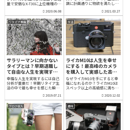
調に計画通りに物欲を満たして
量で安価なX-T30に上位機種の中
事があります。手作りの革製品
ら違和感を感じるようになった
散財中！早期リタイアに向けた
身を搭載フジフィルムが小型軽
は大量生産にはない個性や味わ
ことを思い出します。「もっと
2020.06.08
2021.03.27
副業や資産形成の話とは趣を変
量で売れ筋のX-T20の後継機とし
いを感じるものです。サラリー
ワクワクできる仕事や生活はな
えて、今回は「散財」について
てX-T30を3月下旬から発売しま
マンでも休日は革製品や釣り用
いだろうか」そんな思いで、40
述べたいと思います。貯蓄や投
した。最高級ブランドのライカ
具を手作りしている人や、財布
リタイア準備
生活
代から、第２の人生を模索して
資と同様に、リタイア生活には
（M10）やミラーレスで業界を
や小物入れなどレザークラフト
いたように思います。好きなこ
消費が重要です。特に、趣味や
リードしているソニーのカメラ
が休日の趣味というOLや主婦も
とで稼ぐ方法は意外に早く見つ
健康に関連する買い物は手抜き
（α7Ⅲ）を所有していますが、
少なくありません。自分で作成
かった好きなことで稼ぎながら
せず、腰の入った買い方をした
今後、X-T30を散歩や旅行のメイ
したグッズを販売して生活でき
生きる方法を...
いものです。私のような年にな
ンカメラにしたいと考え、先
たら、とても幸...
ると、飲む・打つ・買う的なこ
日、購入しました。数あるミラ
とにお金を使う気分にはならな
ーレスカメラの中から、なぜ、
くなります。ですから、評価で
X-T30を選択したのか？その理由
ライカM10は人生を幸せ
サラリーマンに向かない
きるモノを厳選し、できる限
は大きく次の３点です。 実勢価
にする！最高峰のカメラ
タイプとは？早期退職し
り、上位機種の商品を買うこと
格が10万5000円前後と非常に安
を購入して実感した高級
て自由な人生を実現する
に徹したいと考えています。今
価 300グラム台の小型軽量なボ
感と幸福感
方法
年1月、私は当ブログで、「物欲
ディ 機能性能は最上位機種X-T3
なぜライカM10を手にすると幸
幸福な人生を実現するには自己
は生命力の源！」と題して、
とほぼ変わらない私は前機種の
福になれるのか？ライカM10は
分析が重要だ！早期リタイア生
2019年に買いたいものBEST5を
X-T20を所有していました。X-20
スペック以上の高級感に満ちて
活の中で最も幸せを感じた瞬間
発表しました。 1位・・・パナ
は散歩や旅行、長女の大学体育
いた私が一生買えないと思って
私は早期退職して以来、まった
2019.07.21
2020.12.02
ソニックの電動自転車ハリヤ 2
会の試合でも不自由なく撮影で
いたカメラの最高峰ともいえる
く時間に縛られない生活をして
位・・・ソニーの高級コンデジ
きました。しかし、2年ぶりに更
ライカM10を購入しました。レ
います。好きな時間に寝て起き
RX100M６ 3位・・・富士フィル
新されたX-T30は上位機種のX-T2
ンズもライカの焦点距離35㎜、
て、好きな時間にブログを書い
ブログ収入
趣味
ムのミラーレスカメラX-H1 4
と同等の機能や性能を搭...
50㎜、90㎜の3本を揃えたの
て、好きな時間にカメラ片手に
位・・・ブログ記事のライティ
で、本体とレンズの合計は200万
散歩に出かける。こんなとき。
ングサービス 5位・・...
円を超えました。そして、実際
早期退職して本当に良かったと
にM10を手にしたいま、幸福感
実感しています。先日、晴天の
に浸っています。物欲を満たし
平日、東京・中目黒から代官山