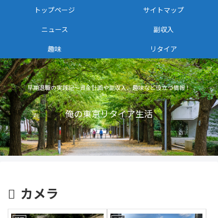
トップページ
サイトマップ
ニュース
副収入
趣味
リタイア
早期退職の実践記〜資金計画や副収入、趣味など役立つ情報！
俺の東京リタイア生活
カメラ