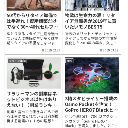
ソニーRX100M5に続いて2台目
れ、「やるんじゃなかった」と
になります。なぜ、ライカのC-
早々にバイトを辞めてしまった
LUXも購入したのか？その理由
友人がいました。では、なぜ、
も含めて比較レビューしたいと
50代からリタイア準備で
物欲は生命力の源！リタ
彼は面白くなかったのでしょう
思います。ソニーRX100m5を所
か？それはお金を稼ぐためにバ
は手遅れ！資産構築だけ
イア無職男が2019年に買
有する私がライカC-LUXを購入
イトを始めたからです。これ
でなく30〜40代セルフブ
いたいモノBEST5
した理由Audiがデザインした小
が、例えば趣味のカメラやピア
ラックのススメ！
型軽量のコンデジライカC-LUX
ノだったら、どうでしょうか？
ゆとりあるリタイア生活を送っ
物欲のメリットとデメリットリ
は、2000万画素の高性能なセン
若い人に怒られても、もっと上
ている人は準備が早い多くは早
タイアしてから物欲の方向性が
サーを搭載し、高性能レンズ
手くなろうと頑張るはずです。
期リタイアの準備をしないまま
変化した2018年の年末、久しぶ
「ライカDCバリオ・エルマー
趣味を楽しんだ延長線上に実益
早期退職する60歳の定年まで働
りに千葉県木更津市の三井アウ
2019.02.27
2019.03.18
f3.3-6.4/8.8-132mm ASPH.」を
がついてくる私はリタイア生活
こうと思っていた50代サラリー
トレットパークに行ってきまし
使用した高級コンデジです。デ
において、何よりも趣味が必要
マンが、昇進の遅れや上司との
た。我が家ではアウトレットが
ザインはアウディが担当しまし
だと考えています。趣味さえあ
人間関係、人生観の変化など
貯蓄を散財する数少ない家族の
リタイア準備
趣味
た。パナソニックのOEM（生
れば、毎日が充実します。その
で、突然、「あと10年、この会
レジャーのひとつになっていま
産）...
趣味を会社員時代に作れれば理
社で働くのはとても無理」と悩
す。ただ、アウトレットパーク
想的ですが、そうで...
み出し、結局、早期退職するの
木更津で買い物した際、私自身
は、よくあることです。人生は
にある変化があることがわかり
30代、40代に描いていた通りに
ました。サラリーマン時代は、
はなりませんし、若い頃より心
どちらかといえば、スーツやシ
サラリーマンの副業はネ
身も劣えストレスに弱くなって
ャツなど仕事用の商品に目が行
きます。体が丈夫な人でも突
っていましたが、今回は安く購
3軸スタビライザー搭載の
ットビジネス以外はあり
然、不治の病に侵されるよう
入できる部屋着や趣味のカメラ
Osmo Pocketを注文！
えない！【副業ランキン
に、心も突然、根治の難しい風
用バックにしか興味が湧きませ
GoPro HERO7 Blackと徹
グ】
邪をひくものです。人生は「一
んでした。リタイア生活に入っ
副業と言っても働きながらでき
底比較
寸先は闇」。心もいつかは突
てからは、ブログを書いたり、
る仕事は限られている政府が推
私は今年10月、超小型アクショ
然、大きく変化してしまいま
散歩するだけですから、当然な
奨する副業のすすめの理想と現
ンカメラ「GoPro HERO7
す。ところが、定年まで働こう
のですが、ここまで物欲の方向
実2018年は政府が副業を推奨
Black」を購入しました。ところ