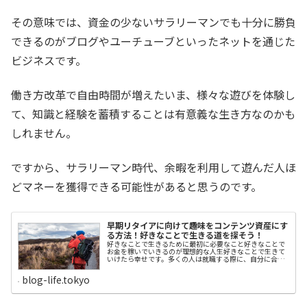
その意味では、資金の少ないサラリーマンでも十分に勝負
できるのがブログやユーチューブといったネットを通じた
ビジネスです。
働き方改革で自由時間が増えたいま、様々な遊びを体験し
て、知識と経験を蓄積することは有意義な生き方なのかも
しれません。
ですから、サラリーマン時代、余暇を利用して遊んだ人ほ
どマネーを獲得できる可能性があると思うのです。
早期リタイアに向けて趣味をコンテンツ資産にす
る方法！好きなことで生きる道を探そう！
好きなことで生きるために最初に必要なこと好きなことで
お金を稼いでいきるのが理想的な人生好きなことで生きて
いけたら幸せです。多くの人は就職する際に、自分に合っ
たやりがいのある仕事や会社を選ぼうとします。しかし、
多くは生きていくために妥協し、自分を採用してくれた会
blog-life.tokyo
社に就職します。「ああ、自分は一生、この会社で働き、
死んでいくのだろうか」とため息をつきながら、日々、生
活している人は少なくないと思います。たとえ、自分の希
望する仕事だと思って就職しても、実際働いてみたら想像