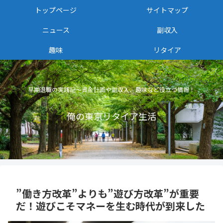
トップページ
サイトマップ
ニュース
副収入
趣味
リタイア
早期退職の実践記〜資金計画や副収入、趣味など役立つ情報！
俺の東京リタイア生活
”働き方改革”よりも”遊び方改革”が重要
だ！遊びこそマネーを生む時代が到来した