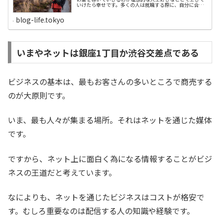
いけたら幸せです。多くの人は就職する際に、自分に合っ
たやりがいのある仕事や会社を選ぼうとします。しかし、
多くは生きていくために妥協し、自分を採用してくれた会
blog-life.tokyo
社に就職します。「ああ、自分は一生、この会社で働き、
死んでいくのだろうか」とため息をつきながら、日々、生
活している人は少なくないと思います。たとえ、自分の希
望する仕事だと思って就職しても、実際働いてみたら想像
していたのとは大違いだったという人もいるでしょう。私
は第一志望の会社に就職しましたが、40代から違和感を感
いまやネットは銀座1丁目か渋谷交差点である
じるようになったことを思い出します。「もっとワクワク
できる仕事や生活はないだろうか」そんな思いで、40代か
ら、第２の人生を模索していたように思います。好きなこ
とで稼ぐ方法は意外に早く見つかった好きなことで稼ぎな
がら生きる方法を...
ビジネスの基本は、最もお客さんの多いところで商売する
のが大原則です。
いま、最も人々が集まる場所。それはネットを通じた媒体
です。
ですから、ネット上に面白く為になる情報することがビジ
ネスの王道だと考えています。
なによりも、ネットを通じたビジネスはコストが格安で
す。むしろ重要なのは配信する人の知識や経験です。