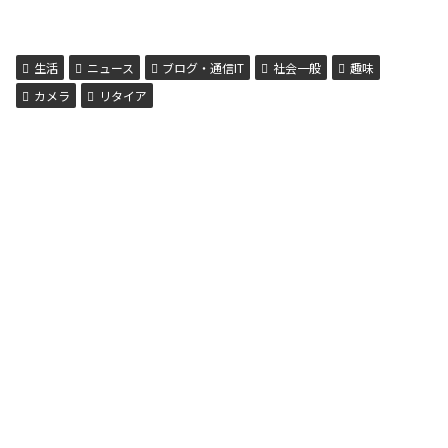
していたのとは大違いだったという人もいるでしょう。私
は第一志望の会社に就職しましたが、40代から違和感を感
じるようになったことを思い出します。「もっとワクワク
できる仕事や生活はないだろうか」そんな思いで、40代か
ら、第２の人生を模索していたように思います。好きなこ
とで稼ぐ方法は意外に早く見つかった好きなことで稼ぎな
生活
ニュース
ブログ・通信IT
社会一般
趣味
がら生きる方法を...
カメラ
リタイア