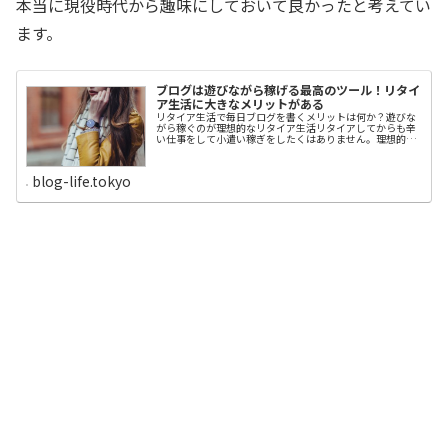
本当に現役時代から趣味にしておいて良かったと考えてい
ます。
ブログは遊びながら稼げる最高のツール！リタイ
ア生活に大きなメリットがある
リタイア生活で毎日ブログを書くメリットは何か？遊びな
がら稼ぐのが理想的なリタイア生活リタイアしてからも辛
い仕事をして小遣い稼ぎをしたくはありません。理想的な
のは、遊びながら稼ぐ生活です。遊びや趣味が収入になる
のであれば、最高のリタイア生活です。私は、その稼げる
遊び道具としてブログを選びました。リタイア生活を始め
blog-life.tokyo
て、ブログを遊び道具にして本当に良かったと実感してい
ます。今回は、なぜ、リタイア生活にブログが最高の遊び
道具と感じているのか、その理由を分かり易く説明したい
と思います。まず、ブログはさほどお金をかけずに、そこ
そこ稼げます。多少お金を払って準備しなければいけない
のは、独自ドメインとレンタルサーバーです。年間2万円も
あれば、お釣りがきます。あとは無料のワードプレスをレ
ンタルサーバーにインストールすれば準備完了です。最近
のレンタルサーバーは、クリックさえすれば、簡単にワー
ドプレスをインスト...