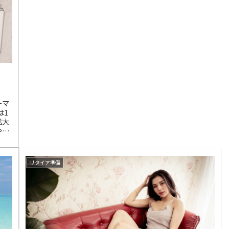
「ワンステージ、深...
ーマ
は1
拡大
や学
がし
の弱
。中
リタイア準備
危機
士見
荘
とが
屋地
ナウ
が相