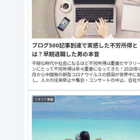
ブログ500記事到達で実感した不労所得と
は？早期退職した男の本音
不穏な時代や社会になるほど不労所得は重要だサラリ
ンにとって不労所得は年々重要になってきた！2020年
月から中国発の新型コロナウイルスの感染が世界中に
し、人々の往来停止や集会・コンサートの中止、会社
校の臨時休暇など、私たちの生活や経済を大きく揺る
ています。最も深刻なのは、大企業と違って経営体力
い中小企業。さっそく経営危機が本格化してきました
リタイア準備
国からの訪日客で成り立っていたホテルや旅館の経営
が現実化し、まずは愛知県蒲郡市の老舗温泉旅館「冨
荘」が経営破綻しました。愛知県で旅館を営む冨士見
（愛知県蒲郡市）が21日までに事業を停止していたこ
東京商工リサーチの調べで明らかになった。近く名古
裁に破産申請する予定。負債総額は非公表。新型コロ
イルスの感染が広がる中、中国人観光客のキャンセル