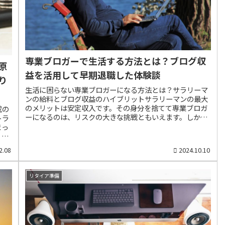
できない平日の...
専業ブロガーで生活する方法とは？ブログ収
原
益を活用して早期退職した体験談
り
生活に困らない専業ブロガーになる方法とは？サラリーマ
ンの給料とブログ収益のハイブリットサラリーマンの最大
のメリットは安定収入です。その身分を捨てて専業ブロガ
成の
ーになるのは、リスクの大きな挑戦ともいえます。しか
トラ
し、専業ブロガーは自分の興味のある分野を書き続けるわ
まっ
けですから、生活費に困らなければ、サラリーマン生活よ
。
り毎日が自由で楽しい人生になるのは間違いありません。
リー
2.08
2024.10.10
では、生活費を心配しないブロガー生活を実現するには、
副業
どうしたらいいのでしょうか？会社員の給料とブログの広
なる
告収入には、相反する特徴があります。その比較は以下の
職し
リタイア準備
表になります。 メリットデメリット会社員の給料収入が安
めに
定年収は漸増ブログの広告収入年収急増の可能性収入が不
目減
安定理想的なのは、安定収入を得ながら専業ブロガーとし
てき
て稼ぐ生活ですが、それはないものねだりともいえます。
0年
しかし、私はサラリーマン時代に自由な専業ブロガーにな
るこ