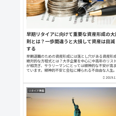
資産を形成する...
早期リタイアに向けて重要な資産形成の大
則とは？一歩間違うと大損して資産は目減
する
早期退職のための資産形成には落とし穴がある資産形
絶対的な方程式とは？大手企業を中心に中高年のリス
が相次ぎ、サラリーマンにとっては精神的な不安が高
ています。精神的不安と会社に縛られる不自由な人生
「若くして副業に成功して独立したい」と考えるサラ
2019.1
マンが増えるのは無理もありません。しかし、どんな
であっても、長年にわたって生活を支える安定収入に
かといえば、「ノー」と言わざるを得ません。早期退
リタイア準備
た後、経済的な不安を感じることなく自由に生きるた
は、いつでもキャッシュ化できる金融資産と、貯蓄の
りを軽減する副収入（副業）のバランスが大切になっ
ます。ですから、今回は、退職後に無収入になっても2
前後は生きていけるだけの金融資産をどうすれば貯め