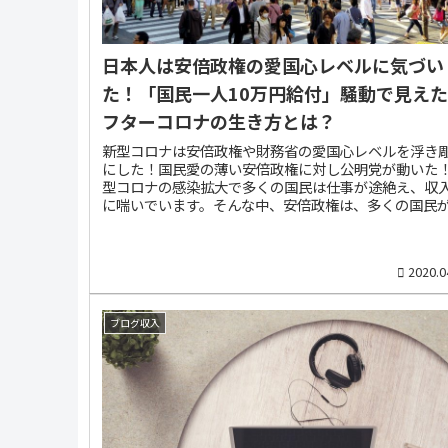
日本人は安倍政権の愛国心レベルに気づい
た！「国民一人10万円給付」騒動で見え
フターコロナの生き方とは？
新型コロナは安倍政権や財務省の愛国心レベルを浮き
にした！国民愛の薄い安倍政権に対し公明党が動いた
型コロナの感染拡大で多くの国民は仕事が途絶え、収
に喘いでいます。そんな中、安倍政権は、多くの国民
らえそうでもらえない条件付きの１世帯30万円給付を
し、全国民一人につき10万円を配ることになりました
かも、公明党の山口那津男代表が連立解消も示唆しな
2020.0
安倍総理に迫ったことから、流石に選挙で創価学会の
話になっている自民党も慌て出し、見せ金1世帯30万
付から無条件の1人10万円給付で決着したと報道機関
ブログ収入
えています。 「今、やらないと私も首相もおしまい
よ」。15日午前の首相官邸。公明党の山口那津男代表
相に語気を強めて一律10万円給付の実現を迫った。複
与党関係者によると、山口氏はこの際、「連立離脱」
能性に踏み込んだとされ、あまりのけんまくに首相も
を隠せな...