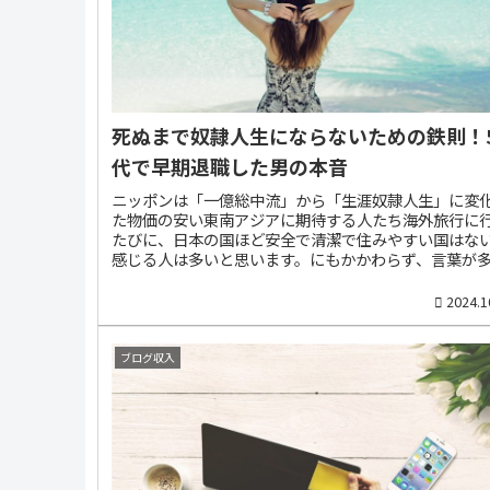
次ぎ業績が悪化した。同社によると、コロナウイルス
響による破産は全...
死ぬまで奴隷人生にならないための鉄則！
代で早期退職した男の本音
ニッポンは「一億総中流」から「生涯奴隷人生」に変
た物価の安い東南アジアに期待する人たち海外旅行に
たびに、日本の国ほど安全で清潔で住みやすい国はな
感じる人は多いと思います。にもかかわらず、言葉が
通じなくても物価の安いマレーシアやタイなど東南ア
でゆっくり老後の人生を全うしたいと考える高齢者は
2024.1
くありません。東南アジアであれば、夫婦で月20万円
の年金であっても十分贅沢な生活ができると期待して
からです。ところが、最近は若い人であっても日本を
ブログ収入
してネットやトレードなどで収入を得ながら海外で生
ることに憧れる人が増えてきました。東京だと月額30
以上は下らないようなジム・プール付きのタワマンの
が月額10万円以下、1LDKで我慢すれば、5万円前後で
です。ネットで日本国内の会社から仕事を請け負えば
活費は東南アジア水準の安さ、給料は日本水準の高さ