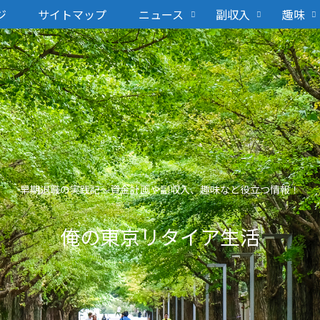
ジ
サイトマップ
ニュース
副収入
趣味
早期退職の実践記〜資金計画や副収入、趣味など役立つ情報！
俺の東京リタイア生活