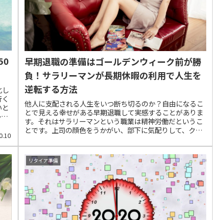
の影
50
早期退職の準備はゴールデンウィーク前が勝
負！サラリーマンが長期休暇の利用で人生を
逆転する方法
化し
行く
他人に支配される人生をいつ断ち切るのか？自由になるこ
いと
とで見える幸せがある早期退職して実感することがありま
多少
す。それはサラリーマンという職業は精神労働だというこ
ジア
とです。上司の顔色をうかがい、部下に気配りして、クラ
少な
0.10
イアントに頭を下げる。普段は普通にこなせている基本動
ほど
作なのかもしれませんが、どこかで自分の心に負荷をかけ
いる
続けているものです。とくに、尊敬できない上司やパワハ
脱出
リタイア準備
ラ気味の上司、あるいは話の通じない部下や要求ばかりす
活す
る部下、クレイマー一歩手前のようなクライアントと向き
万円
合っていると、いくらお金のためとはいえ、人生を無駄遣
部屋
いしていると思うものです。「こんなはずではなかった」
可能
若い頃、夢と希望を描いて入社した会社であっても、30〜
、生
40代をすぎると、理想と現実のギャップどころか、自分の
とい
心が追いついていけない人が増えてきます。人によっては