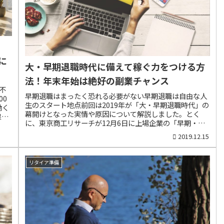
定年まで働いても老...
に
大・早期退職時代に備えて稼ぐ力をつける方
法！年末年始は絶好の副業チャンス
不
早期退職はまったく恐れる必要がない早期退職は自由な人
00
生のスタート地点前回は2019年が「大・早期退職時代」の
働く
幕開けとなった実情や原因について解説しました。とく
保障
に、東京商工リサーチが12月6日に上場企業の「早期・希
70
望退職者」実施状況を発表しましたが、2018年に比べて社
業に
2019.12.15
数、人数とも約3倍増という衝撃的な結果でした。（参
齢労
考：東京商工リサーチ）「大・早期退職時代」を象徴する
自己
1年だったわけです。リストラや早期退職という言葉を聞
リス
リタイア準備
くと、多くのサラリーマンは身構えると思います。では、
て、
リストラや早期退職は恐怖なのか？私はそんなことはない
、記
と考えています。むしろ、早期退職制度をうまく活用する
えま
ことによって、自由な第2の人生に踏み出せる絶好のチャ
か
ンスだと思っています。実際、私は自分から求めて早期退
はサ
職したクチで、現在はサラリーマン生活では味わえない自
金融
由で気楽な生活を満喫しています。会社員生活では絶対に