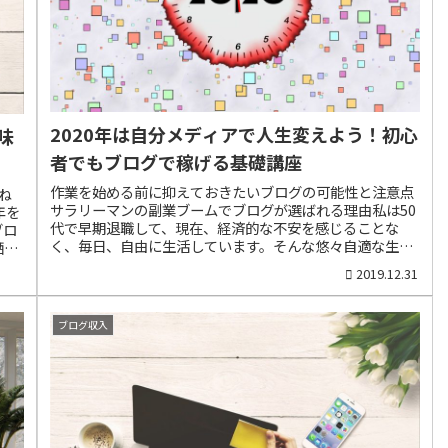
うつ状態に陥ったり、心の衰弱から体の不調に陥り、お金
では買えない健康...
2020年は自分メディアで人生変えよう！初心
味
者でもブログで稼げる基礎講座
作業を始める前に抑えておきたいブログの可能性と注意点
ね
サラリーマンの副業ブームでブログが選ばれる理由私は50
年を
代で早期退職して、現在、経済的な不安を感じることな
ブロ
く、毎日、自由に生活しています。そんな悠々自適な生活
晒
を可能にしたのは、何と言ってもブログの存在がありま
ログ
2019.12.31
す。政府が企業に副業解禁を推奨して以来、サラリーマン
な娯
の間では副業ブームが到来しています。しかし、他人に雇
です
われ報酬をもらうアルバイト的な副業は、心と体力を消耗
と思
ブログ収入
するものです。ですから、ブログであれば、自分のペース
て、
で空き時間を利用して記事を更新して収入も時間給ではな
ま
く青天井で増やせる可能性があります。私自身、ブログを
りが
始めて4年目に年収1800万円を超えた時には、ブログに取
ログ
り組んで本当に良かったと思うと同時に、自主的な早期退
、ブ
職の可能性が現実味を帯びてきたものです。サラリーマン
ど多
の給料だけでは早期退職することが困難なだけではなく、
ら