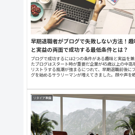
うミスマッ...
早期退職者がブログで失敗しない方法！趣
と実益の両面で成功する最低条件とは？
ブログで成功するには2つの条件がある趣味と実益を兼
たブログはスタート時が重要だ企業が45歳以上の中高
リストラする風潮が強まるにつれて、早期退職前後に
グを始めるサラリーマンが増えてきました。顔や声を
（さら）すYouTubeはさすがに勇気が要りますが、ブ
は自分の姿形を晒す必要はありませんからとても気楽
楽です。ですから、仕事ではなく趣味として始めるの
から、気楽なブログが最善と考える人が多いは当然だ
リタイア準備
います。今後、早期退職や副業がブームになるにつれ
これからブログを始める人が一層増える可能性があり
す。というわけで、ブログを始める際に多くの人が陥
ちな落とし穴を中心に話していきたいと思います。ブ
を始める動機は、自分の足跡や忘備録を残したい人や
ログを趣味として楽しみながら収益も得てみたい人な
種多様です。単に足跡を残したいという日記代わりな