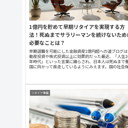
ば、さほど注意すべ...
1億円を貯めて早期リタイアを実現する方
法！死ぬまでサラリーマンを続けないため
必要なことは？
早期退職を可能にした金融資産1億円超への道ブログは
動産投資や株式投資以上に効果的だった最近、「人生1
年時代」といった言葉に踊らされ、日本人は死ぬまで
国に向かって疾走しているようにみえます。国の社会
政策が失敗し、年金の支給開始年齢を遅らせ、企業には
歳まで雇用するように奨励するなど、尻拭いを民間企
押し付けようとしているわけです。しかし、不要な高
働者を抱えるのはリスク、死活問題です。ですから、
防衛のために企業は先手を打って45歳以上の中高年の
リタイア準備
トラを急いでいるのかもしれません。年を取るにつれ
人間は労働者としてポンコツ化します。体力や思考力
憶力、視力、判断力、持久力・・・どれをとっても衰
す。これは能力の問題ではなく自然の摂理です。です
ら、有能な人ほど自分の引き際を考えるものです。私
ラリーマン時代、10年後には早期退職すると決心し、