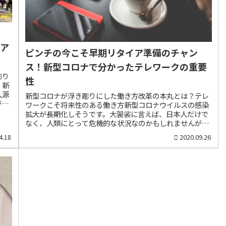
たア
ピンチの今こそ早期リタイア準備のチャン
ス！新型コロナで分かったテレワークの重要
彫り
性
！新
入源
新型コロナが浮き彫りにした働き方改革の本丸とは？テレ
がも
ワークこそ将来性のある働き方新型コロナウイルスの感染
撤回
拡大が長期化しそうです。大袈裟に言えば、日本人だけで
。し
なく、人類にとって危機的な状況なのかもしれませんが、
がら
いずれ、ワクチンや治療薬が開発され、感染は鎮静化する
4.18
2020.09.26
お世
はずです。ですから、いたずらに恐れたり、萎縮するので
円給
はなく、今回のコロナ騒動から、これからの人生にとって
は伝
何が重要なのか、冷静に分析し、自分の生き方を改革する
です
ことが大切です。まず、今回の騒動で明らかになったの
は首
は、今後、多くの人が自宅で働くテレワークの重要性や安
数の
全性を認識したということです。先日、テレビ東京の社長
の可
が記者会見で、27日は全社員の2割が出社し、残りの8割は
動揺
在宅勤務で放送業務を行うことを明らかにしました。テレ
ビ東京の小孫茂社長の定例会見が26日、東京・六本木の同
局で行われた。新型コロナウイルスの感染拡大について