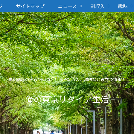
ジ
サイトマップ
ニュース
副収入
趣味
早期退職の実践記〜資金計画や副収入、趣味など役立つ情報！
俺の東京リタイア生活