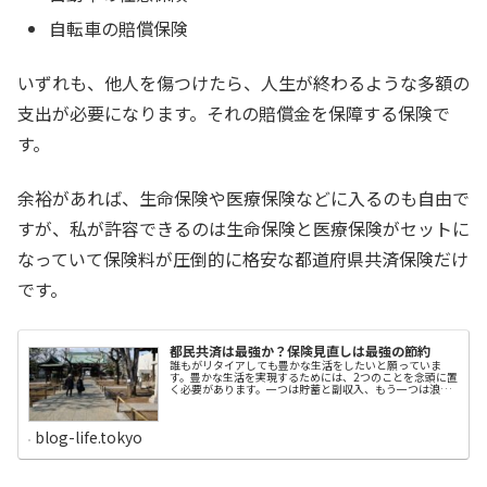
自転車の賠償保険
いずれも、他人を傷つけたら、人生が終わるような多額の
支出が必要になります。それの賠償金を保障する保険で
す。
余裕があれば、生命保険や医療保険などに入るのも自由で
すが、私が許容できるのは生命保険と医療保険がセットに
なっていて保険料が圧倒的に格安な都道府県共済保険だけ
です。
都民共済は最強か？保険見直しは最強の節約
誰もがリタイアしても豊かな生活をしたいと願っていま
す。豊かな生活を実現するためには、2つのことを念頭に置
く必要があります。一つは貯蓄と副収入、もう一つは浪費
を避け、適度な節約を心がけることです。今回は節約につ
いて、私が実践して良かったことをエントリーしたいと思
います。毎月の義務的経費を見直そう不安経費と生活経費
blog-life.tokyo
にメスを入れる毎月、口座から天引きされる経費は洗い出
すと結構な金額になります。「電気ガス・水道」、「スマ
ホなど電話・通信費」、「生命保険や医療保険」、「セコ
ムなど保安経費」、「新聞代」、借家の場合には「家
賃」、「駐車場代」など。これを大別すると、生活を便利