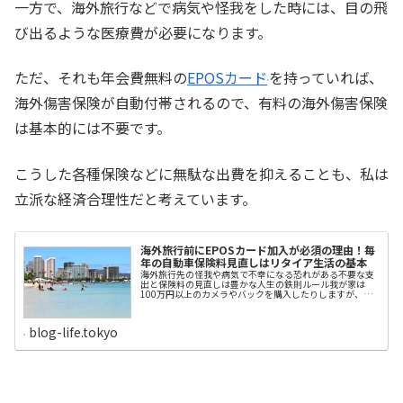
一方で、海外旅行などで病気や怪我をした時には、目の飛
び出るような医療費が必要になります。
ただ、それも年会費無料の
EPOSカード
を持っていれば、
海外傷害保険が自動付帯されるので、有料の海外傷害保険
は基本的には不要です。
こうした各種保険などに無駄な出費を抑えることも、私は
立派な経済合理性だと考えています。
海外旅行前にEPOSカード加入が必須の理由！毎
年の自動車保険料見直しはリタイア生活の基本
海外旅行先の怪我や病気で不幸になる恐れがある不要な支
出と保険料の見直しは豊かな人生の鉄則ルール我が家は
100万円以上のカメラやバックを購入したりしますが、一
方で不要なコストは徹底的に見直すのが習慣です。とく
に、何事もなければ、お金を捨てることになる各種保険料
は、毎年、徹底的に見直しています。富裕層が欲しがるよ
blog-life.tokyo
うな高級品は、いざという時に売却して現金化できます。
しかし、保険のような出費は、一度支払ってしまうと現金
化できないからです。今回は、以前、ご紹介して、とても
反響のあったツールを紹介しつつ、もうひとつ重要なこと
を共有したいと思います。ハワイ旅行で盲腸の治療費が
250万円超の事例今年はゴールデンウイークが10連休にな
ります。このため、JTBによると、海外旅行に出かける人は
1.1％増の1910万人で、史上初の1900万人台となる見通し