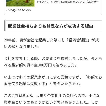
クラウドソーシングなど即金型副業について、私の経験的
な考察をエントリーしました。今回は、資産型の副業を考
察してみたいと思います。資産型の副業とは、将来、自分
がさほど労働しなくても自動的にお金が入ってくる仕組み
blog-life.tokyo
を構築するということです。将来の労働量が少なくて済み
ますから、自由な生き方を志向するサラリーマンには魅力
的な副業ともいえます。具体的に、どんな副業があるので
しょうか？ 自分所有の会社を経営する アパート経営など不
動産投資 ブログやYouTube、Instagram 株式や投資信託の
起業は金持ちよりも貧乏な方が成功する理由
配当・分配金 著作権など知的所有権思い当たるのは、この
５分野です。この中で、最初に挙げたサラリーマンが会社
経営するのは、勤め先の従業規則上、難しいと思います。
会社にバレたら規約違反で処分される恐れもあります...
20年前、妻が会社を起業した際にも「経済合理性」が成
功の鍵となりました。
会社を立ち上げる際、必要資金を検討しましたが、考えら
れる最少額の資本金300万円で始めました。
いまでは多くの起業家が口にする言葉ですが、「多額のお
金を使う起業は失敗する」と考えたからです。
この会社はBtoB、つまり企業相手の会社なので、小さな
資本金というのもどうかという思いもありました。しか