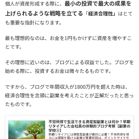
最小の投資で最大の成果を
個人が資産形成する際に、
上げられるような戦略を立てる
「
経済合理性」
はとて
も重要な指針になります。
最も理想的なのは、お金を1円もかけずに資産を増やすこ
とです。
その理想に近いのは、ブログによる収益でした。ブログを
始める際に、投資するお金は微々たるものです。
ですから、ブログで年間収入が1800万円を超えた時は、
経済合理性を念頭に副業を考えたことが正解だったと思っ
たものです。
不労所得で生活できる資産型副業とは何か？早期
リタイアした会社員の体験的ブログ考察【副業の
学校②】
早期リタイアには資産型副業が絶対に必要！不労所得を得
るには資産を築ける副業が重要前回は、ポイントサイトや