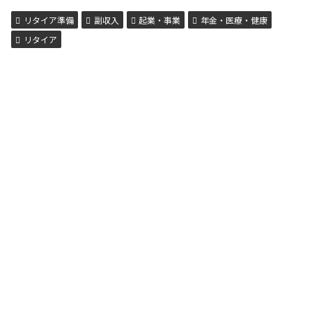
ということです。（参考：JTB綜合研究所）海外旅行に出か
け...
リタイア準備
副収入
起業・事業
年金・医療・健康
リタイア