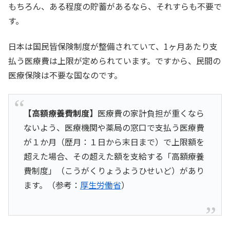
もちろん、ある程度の貯蓄があるなら、それすらも不要で
にするために支払う経費と、不安を解消するために支払う
経費に分ける事ができます。・生活利便経費→「電気ガ
ス・水道」「スマホなど電話・通信費」「新聞代」「家
す。
賃」「駐車場代」・不安解消経費→「生命保険や医療保
険」「セコムなど保安経費」「自...
日本は国民皆保険制度が整備されていて、1ヶ月あたり支
払う医療費は上限が定められています。ですから、民間の
医療保険は不要な国なのです。
【高額療養費制度】
医療費の家計負担が重くなら
ないよう、医療機関や薬局の窓口で支払う医療費
が１か月（歴月：１日から末日まで）で上限額を
超えた場合、その超えた額を支給する「高額療養
費制度」（こうがくりょうようひせいど）があり
ます。（参考：
厚生労働省
）