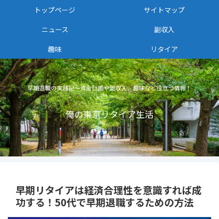
トップページ
サイトマップ
ニュース
副収入
趣味
リタイア
早期退職の実践記〜資金計画や副収入、趣味など役立つ情報！
俺の東京リタイア生活
早期リタイアは経済合理性を意識すれば成
功する！50代で早期退職するための方法