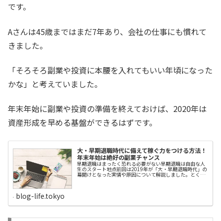
です。
Aさんは45歳まではまだ7年あり、会社の仕事にも慣れて
きました。
「そろそろ副業や投資に本腰を入れてもいい年頃になった
かな」と考えていました。
年末年始に副業や投資の準備を終えておけば、2020年は
資産形成を早める基盤ができるはずです。
大・早期退職時代に備えて稼ぐ力をつける方法！
年末年始は絶好の副業チャンス
早期退職はまったく恐れる必要がない早期退職は自由な人
生のスタート地点前回は2019年が「大・早期退職時代」の
幕開けとなった実情や原因について解説しました。とく
に、東京商工リサーチが12月6日に上場企業の「早期・希
望退職者」実施状況を発表しましたが、2018年に比べて社
数、人数とも約3倍増という衝撃的な結果でした。（参
blog-life.tokyo
考：東京商工リサーチ）「大・早期退職時代」を象徴する
1年だったわけです。リストラや早期退職という言葉を聞く
と、多くのサラリーマンは身構えると思います。では、リ
ストラや早期退職は恐怖なのか？私はそんなことはないと
考えています。むしろ、早期退職制度をうまく活用するこ