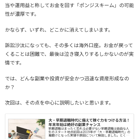
２号プライムメゾン初台 14Ｆ 。代表者は船木 宏一です。
当や運用益と称してお金を回す「ポンジスキーム」の可能
消費者庁は「スマートフォンを用いた在宅での副業で短期
に高額の収入が得られるとうたう事業者に関する相談が各
地の消費生活センター等に数多く寄せられてい...
性が濃厚です。
かならず、いずれ、どこかに消えてしまいます。
訴訟沙汰になっても、その多くは海外口座。お金が戻って
くることは困難で、最後は泣き寝入りするしかないのが実
情です。
では、どんな副業や投資が安全かつ迅速な資産形成なの
か？
次回は、その点を中心に説明したいと思います。
大・早期退職時代に備えて稼ぐ力をつける方法！
年末年始は絶好の副業チャンス
早期退職はまったく恐れる必要がない早期退職は自由な人
生のスタート地点前回は2019年が「大・早期退職時代」の
幕開けとなった実情や原因について解説しました。とく
に、東京商工リサーチが12月6日に上場企業の「早期・希