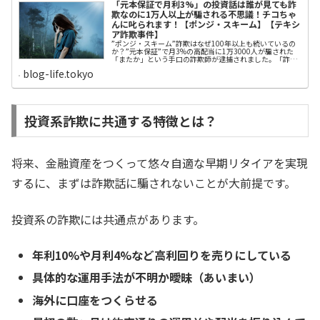
「元本保証で月利3%」の投資話は誰が見ても詐
欺なのに1万人以上が騙される不思議！チコちゃ
んに叱られます！【ポンジ・スキーム】【テキシ
ア詐欺事件】
”ポンジ・スキーム”詐欺はなぜ100年以上も続いているの
か？”元本保証”で月3%の高配当に1万3000人が騙された
「またか」という手口の詐欺師が逮捕されました。「詐欺
に注意」話はもう書きたくないのですが、あまりにも多く
blog-life.tokyo
の人たちが、いとも簡単に騙される事件が報じられたの
で、驚きを込めて書きたいと思います。新聞各紙による
と、月３％の利率で配当金を支払うなどと架空の投資話で
金をだまし取った疑いで、千葉市の投資関連会社「テキシ
アジャパンホールディングス」の実質経営者・銅子正人容
疑者（41）ら10人が逮捕されました。朝日新聞によると、
投資系詐欺に共通する特徴とは？
銅子容疑者は自らを「ＫＩＮＧ（キング）」と名乗り、ウ
ェブサイトで「シンガポールを拠点に、世界的にビジネス
を展開する実業家」と紹介。被害者は「素晴らしい生き方
をしているお金持ちなので、信頼ができる」と錯覚してい
たということです。そして、肝心の投資話ですが、出資金
将来、金融資産をつくって悠々自適な早期リタイアを実現
は”元本保...
するに、まずは詐欺話に騙されないことが大前提です。
投資系の詐欺には共通点があります。
年利10%や月利4%など高利回りを売りにしている
具体的な運用手法が不明か曖昧（あいまい）
海外に口座をつくらせる