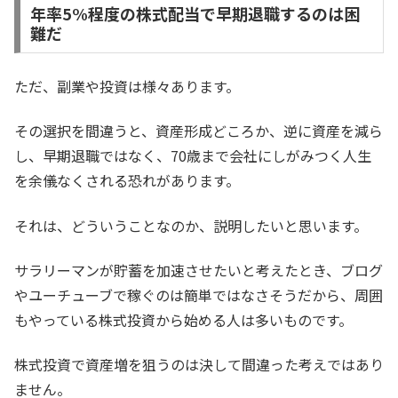
とによって、自由な第2の人生に踏み出せる絶好のチャン
年率5%程度の株式配当で早期退職するのは困
スだと思っています。実際、私は自分から求めて早期退職
したクチで、現在はサラリーマン生活では味わえない自由
難だ
で気楽な生活を満喫しています。会社員生活では絶対にで
きない平日の...
ただ、副業や投資は様々あります。
その選択を間違うと、資産形成どころか、逆に資産を減ら
し、早期退職ではなく、70歳まで会社にしがみつく人生
を余儀なくされる恐れがあります。
それは、どういうことなのか、説明したいと思います。
サラリーマンが貯蓄を加速させたいと考えたとき、ブログ
やユーチューブで稼ぐのは簡単ではなさそうだから、周囲
もやっている株式投資から始める人は多いものです。
株式投資で資産増を狙うのは決して間違った考えではあり
ません。