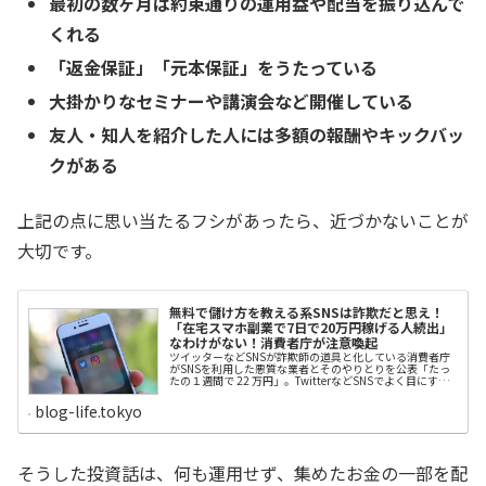
最初の数ヶ月は約束通りの運用益や配当を振り込んで
くれる
「返金保証」「元本保証」をうたっている
大掛かりなセミナーや講演会など開催している
友人・知人を紹介した人には多額の報酬やキックバッ
クがある
上記の点に思い当たるフシがあったら、近づかないことが
大切です。
無料で儲け方を教える系SNSは詐欺だと思え！
「在宅スマホ副業で7日で20万円稼げる人続出」
なわけがない！消費者庁が注意喚起
ツイッターなどSNSが詐欺師の道具と化している消費者庁
がSNSを利用した悪質な業者とそのやりとりを公表「たっ
たの１週間で 22 万円」。TwitterなどSNSでよく目にする
儲け話。そんな簡単に稼げたら誰も苦労はしません。しか
し、簡単に稼ぎたいという人を狙って、悪質な業者が跋扈
blog-life.tokyo
しているため、消費者庁が動きました。消費者庁は、「株
式会社トップ」（東京都渋谷区）が「在宅スマホ副業で7
日で20万円稼げる人続出中！」などとうたって、自動集客
システムの使用料として多額の費用を支払わせていたとし
て、消費者安全法に基づいて注意を呼びかけました。この
そうした投資話は、何も運用せず、集めたお金の一部を配
株式会社トップは、住所が東京都渋谷区初台一丁目 45 番