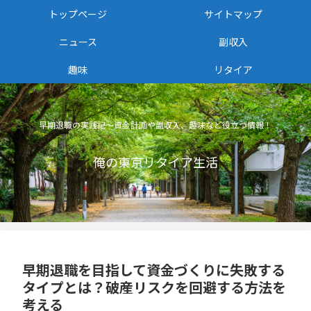
トップページ
サイトマップ
ニュース
副収入
趣味
リタイア
早期退職の実践記〜資金計画や副収入、趣味など役立つ情報！
俺の東京リタイア生活
早期退職を目指して資金づくりに失敗する
タイプとは？破産リスクを回避する方法を
考える