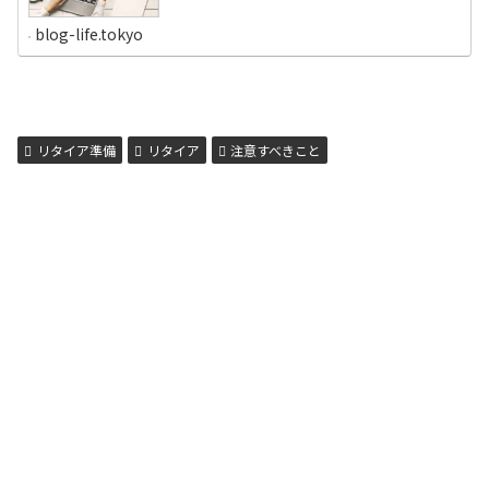
望退職者」実施状況を発表しましたが、2018年に比べて社
数、人数とも約3倍増という衝撃的な結果でした。（参
blog-life.tokyo
考：東京商工リサーチ）「大・早期退職時代」を象徴する
1年だったわけです。リストラや早期退職という言葉を聞く
と、多くのサラリーマンは身構えると思います。では、リ
ストラや早期退職は恐怖なのか？私はそんなことはないと
考えています。むしろ、早期退職制度をうまく活用するこ
とによって、自由な第2の人生に踏み出せる絶好のチャン
スだと思っています。実際、私は自分から求めて早期退職
したクチで、現在はサラリーマン生活では味わえない自由
で気楽な生活を満喫しています。会社員生活では絶対にで
きない平日の...
リタイア準備
リタイア
注意すべきこと