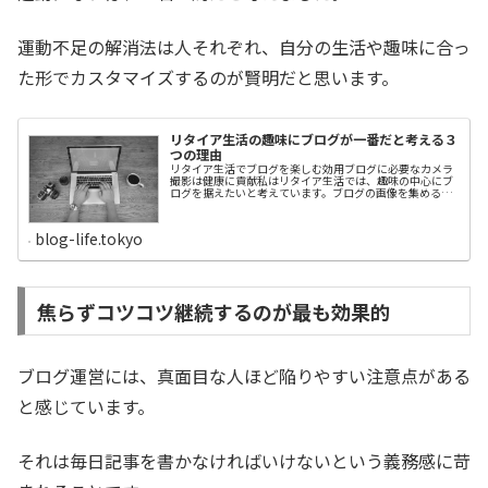
運動不足の解消法は人それぞれ、自分の生活や趣味に合っ
た形でカスタマイズするのが賢明だと思います。
リタイア生活の趣味にブログが一番だと考える３
つの理由
リタイア生活でブログを楽しむ効用ブログに必要なカメラ
撮影は健康に貢献私はリタイア生活では、趣味の中心にブ
ログを据えたいと考えています。ブログの画像を集めるた
めにカメラ撮影するのは、それなりに歩きます。外出先で
もブログを発信できる通信環境を整えたので、時には気分
を変えて喫茶店や公園で執筆するのも気分転換になります
blog-life.tokyo
し、健康にも良さそうです。さらには、ブログのコンテン
ツに必要な材料を揃えたり、テーマを考えたりするのは自
分の脳を動かしている実感があります。パソコンで文章を
打ち込む作業は指先を動かしていますから、脳の活性化に
つながる効果もありそうです。私の祖母が高齢になっても
指先を動かす裁縫を続けていましたが、90歳でこの世を去
焦らずコツコツ継続するのが最も効果的
るまで記憶力もさほど衰えませんでした。彼女は生前、指
先を動かすことが大切だと話していましたが、私も裁縫を
ブログに変えて真似をしたいと思っています。ですから、
私にとってブログは...
ブログ運営には、真面目な人ほど陥りやすい注意点がある
と感じています。
それは毎日記事を書かなければいけないという義務感に苛