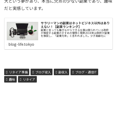
大という夢があり、本当に欠点の少ない副業であり、趣味
だと実感しています。
サラリーマンの副業はネットビジネス以外はあり
えない！【副業ランキング】
副業と言っても働きながらできる仕事は限られている政府
が推奨する副業のすすめの理想と現実2018年は政府が副業
を推奨し、「副業元年」と言われました。少子高齢化によ
る人手不足を解消する方策として浮上した副業のすすめで
すが、働く側の視点に立つと、別の現実が見えてきます。
blog-life.tokyo
現在雇われている会社以外に、別の会社で働く副業という
のは、ふたつの会社の指示に従う生活になるわけです。他
人に雇用されて働く生活は、大変なストレスです。まして
や、２つの会社に雇用され、指示をされて働くことは、二
重のストレスに耐える生活を意味します。人間はロボット
ではありません。仕事は体力的苦痛よりも精神的苦痛の方
がつらいものです。いま雇われている会社の給料が少なす
ぎて、別の会社でもバイトしない限り生活できないという
人でない限りは、２つの会社に雇用される生活は避けたい
というのが普通のサラリーマンの感覚です。他人に雇用さ
リタイア準備
ブログ収入
副収入
ブログ・通信IT
れない仕事はネッ...
趣味
リタイア