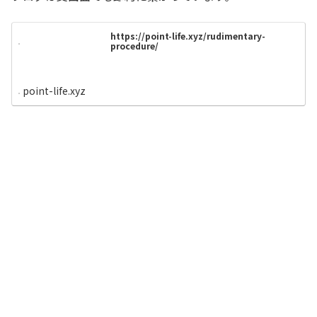
https://point-life.xyz/rudimentary-
procedure/
point-life.xyz