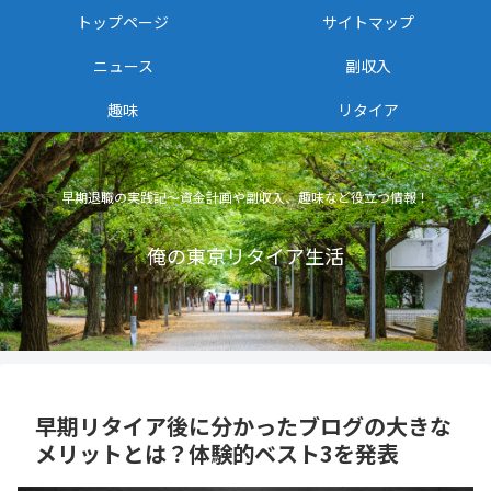
トップページ
サイトマップ
ニュース
副収入
趣味
リタイア
早期退職の実践記〜資金計画や副収入、趣味など役立つ情報！
俺の東京リタイア生活
早期リタイア後に分かったブログの大きな
メリットとは？体験的ベスト3を発表