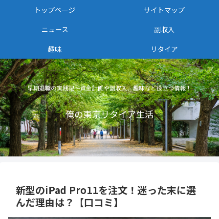
トップページ
サイトマップ
ニュース
副収入
趣味
リタイア
早期退職の実践記〜資金計画や副収入、趣味など役立つ情報！
俺の東京リタイア生活
新型のiPad Pro11を注文！迷った末に選
んだ理由は？【口コミ】