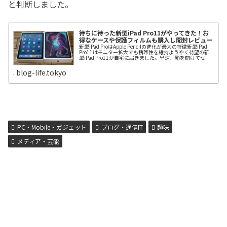
と判断しました。
待ちに待った新型iPad Pro11がやってきた！お
得なケースや保護フィルムも購入し開封レビュー
新型iPad ProはApple Pencilの進化が最大の特徴新型iPad
Pro11はモニター拡大でも携帯性を維持ようやく待望の新
型iPad Pro11が自宅に届きました。早速、箱を開けてセッ
ティング。iPhoneを近づけたら自動的にセットしますとい
う表示が出たので、その説明に従うだけで、簡単に設定は
blog-life.tokyo
完了しました。新型iPad Pro11はモニターが文字通り11イ
ンチ。旧型10.5インチに比べてモニターが大きくなりまし
たが、全体のサイズや重さはほぼ変わらず、携帯性を損な
っていないところが好印象でした。もっとも進化したの
は、２世代目となったApple Pencil。ダブルタップすれ
ば、ペンと消しゴムの切り替えが可能なほか、iPad Proに
磁力で張り付き、装着と同時に充電される仕様に進化しま
した。長期利用ならiPad Pro11はベストチョイス！旧型と
価格差2万円私が求めていたiPad ...
PC・Mobile・ガジェット
ブログ・通信IT
趣味
メディア・芸能