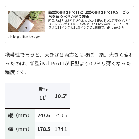
新型のiPad Pro11と旧型のiPad Pro10.5 どっ
ちを買うべきか迷う理由
新型iPad Proは何が進化したのか？iPad Proは万能のデバイ
スアップルが30日に、新型のiPad Proを発表しました。大
きさは11インチと12,9インチの2機種で、iPhoneXシリー
ズ同様にホームボタンをなくして顔認証（Face ID）を採用
し、旧型よりも15％程度薄くして軽量化を図っていま
blog-life.tokyo
す。 新型11”10.5”新型12.9”12.9”縦（mm）
247.6250.6280,6305.7幅（mm）178.5174.1214,9220.6
厚さ（mm）5.96.15.96.9重量
WiFi468g469g631g677Cellular468g477g633g692頭脳は
新チップのA12X Bionicを搭載し、一層賢くなったほか、ア
携帯性で言うと、大きさは両方ともほぼ一緒。大きく変わ
ップルペンシルも本体にくっつき自動充電する方式です。
地味ながら最もユーザーに恩恵をもたらしそうなのが、
Lightning端子の消滅です。外部端子にUS...
ったのは、新型iPad Pro11が旧型より0.2ミリ薄くなった
程度です。
新型
10.5”
11”
縦
（mm）
247.6
250.6
幅
（mm）
178.5
174.1