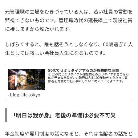
元管理職の立場をひきづっている人は、若い社員の言動を
黙視できないものです。管理職時代の延長線上で現役社員
に接しますから煙たがれます。
しばらくすると、誰も話そうとしなくなり、60歳過ぎた人
生としては寂しい会社員人生になるものです。
50代でセミリタイアするのが理想的な理由
なぜ50代セミリタイアが理想的なのかリタイアするのなら
体が元気な年齢がいい政府は人生100年時代とうたって高
齢者を労働力の担い手にしたいと考えているようです。そ
の場合の労働力というのは、企業の歯車のひとつとしての
労働者をイメージします。しかし、せっかくの人生ですか
ら、自分の好きな仕事や事業を自己責任でやってみたいも
blog-life.tokyo
のです。誰かに管理され評価され、頭を下げて、給料をも
らう生活は、ある時期で切り上げ、一定の年齢になった
ら、自分自身の心の赴くままに好きな仕事に熱中できるセ
ミリタイアに入りたいと思っているのではないでしょう
か。私は近く、50代後半にして、ようやく、その第一歩を
踏み出しますが、定年65歳時代に突入した今、まだ体の元
「明日は我が身」老後の準備は必要不可欠
気うちにリタイアすることが大切だと考えました。体力・
気力は個人差がありますが、体力面も考えると、セミリタ
イアは50代がギリギリ理想的な年齢だと感じています。貯
蓄や年金のメド...
年金制度や雇用制度の話になると、それは高齢者の話だと