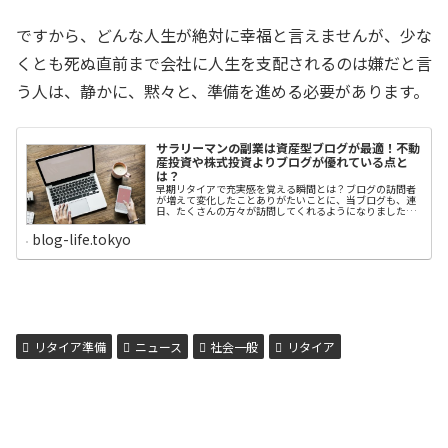
ですから、どんな人生が絶対に幸福と言えませんが、少な
くとも死ぬ直前まで会社に人生を支配されるのは嫌だと言
う人は、静かに、黙々と、準備を進める必要があります。
サラリーマンの副業は資産型ブログが最適！不動
産投資や株式投資よりブログが優れている点と
は？
早期リタイアで充実感を覚える瞬間とは？ブログの訪問者
が増えて変化したことありがたいことに、当ブログも、連
日、たくさんの方々が訪問してくれるようになりました。
半年前、当ブログを始めた当初、訪問者は数人でしたが、
現在は毎日300人を超えるようになりました。月間では累
blog-life.tokyo
計1万人の方々が訪問し、記事を読んでくれているわけ
で、本当に感謝に絶えません。一方で、訪問者が増えてく
ると、２つの現象が現れました。ひとつは、企業から広告
掲載などの依頼です。もう一つは、読者からブログの収益
化について個別のアドバイスを求められます。まず、企業
からの広告掲載や講演のお誘いですが、これは訪問者にと
って、極めてメリットになる商品やサービスでない限り、
基本的にはお断りしてます。（現状は全てお断りしていま
す）私が当ブログで紹介している商品やサービスは、私自
身が本当に役立つと判断したものに限定しています。企業
リタイア準備
ニュース
社会一般
リタイア
や業者の宣伝マンとい...