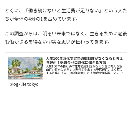
とくに、「働き続けないと生活費が足りない」という人た
ちが全体の4分の1を占めています。
この調査からは、明るい未来ではなく、生きるために老後
も働かざるを得ない切実な思いが伝わってきます。
人生100年時代で定年退職制度がなくなると考え
る理由！退職金ゼロ時代に備える方法
人生100年の掛け声で定年退職制度がなくなると考える理
由近い将来に定年レス時代が到来する予感最近、よく耳に
する言葉に「人生100年時代」と「70歳定年延長」という
言葉があります。「長寿の時代になったのだから、70歳ま
で働いて稼ぎましょう」という掛け声なのです。しかし、
猫の手も借りたいほど人手不足の会社は別として、会社経
blog-life.tokyo
営者にとって「プライドばかり高くて、腰が重く体力も記
憶力も劣化した高齢者を70歳まで雇いたくない」というの
が本音です。70歳まで高齢者を雇うことで、そのための人
件費も発生するため、若手の給料を引き上げる原資が不足
します。ですから、若年の賃金アップが鈍化し、会社全体
の活気を削ぐことになりかねません。当然、経営者は60歳
のときに支給する定年退職金を何とかできないか考えるよ
うになります。退職金をなくすることができれば、若い社
員にお金を回すことができるからです。70歳まで雇用する
代わ...