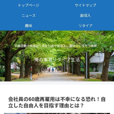
トップページ
サイトマップ
ニュース
副収入
趣味
リタイア
早期退職の実践記〜資金計画や副収入、趣味など役立つ情報！
俺の東京リタイア生活
会社員の60歳再雇用は不幸になる恐れ！自
立した自由人を目指す理由とは？