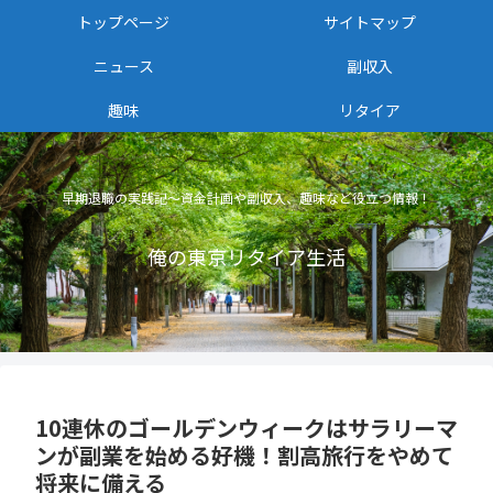
トップページ
サイトマップ
ニュース
副収入
趣味
リタイア
早期退職の実践記〜資金計画や副収入、趣味など役立つ情報！
俺の東京リタイア生活
10連休のゴールデンウィークはサラリーマ
ンが副業を始める好機！割高旅行をやめて
将来に備える