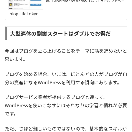
は、livedoorblogとseesaablog、FC2ブログです。どれも開
設すると、すぐにドメインを割り当てられ、装飾も簡単に
ブログ生活を始められるし、コミュニティーもあって、ア
クセス数も比較的早く増やせるという利点がありました。
blog-life.tokyo
何よりも無料というのは気楽で、仮にブログをやめるとし
ても何の不都合がありません。ただ、無料ブログは、ブロ
グをただで利用できる代わりに、運営会社が表示したい広
告を掲載してきます。これを嫌って、広告が表示されない
有料版を利用する人も少なくありませんが、なぜか無料ブ
ログの有料版は使う気になれませんでした。私のブログ歴
大型連休の副業スタートはダブルでお得だ
はすでに20年近く、それでも無料ブログを利用してきたの
ですが、リタイアするにあたって心機一転、ブログを一か
ら勉強してみました。すると、時の流れというの...
今回はブログを立ち上げることをテーマに話を進めたいと
思います。
ブログを始める場合、いまは、ほとんどの人がブログが自
分の資産になるWordPressを利用する傾向にあります。
ブログサービス業者が提供するブログと違って、
WordPressを使いこなすにはそれなりの学習と慣れが必要
です。
ただ、さほど難しいものではないので、基本的なスキルが