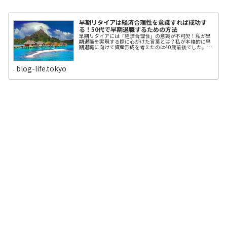
早期リタイアは経済合理性を意識すれば成功す
る！50代で早期退職するための方法
早期リタイアには「経済合理性」の意識が不可欠！私が早
期退職を実現する際に心がけた言葉とは？私が本格的に早
期退職に向けて資産形成を考えたのは40歳前後でした。そ
れから15年ほどで想定した資産を形成し、早期退職のタイ
ミングを考えました。いまは、経済的な心配もなく、毎
日、自分の好きな仕事や趣味を楽しみながら生活していま
blog-life.tokyo
すが、早期退職を胸に秘めてから10数年間、ある言葉が自
分を成功に導いたと思っています。それは「経済合理性」
です。経済合理性という言葉には、何事にも利益を優先さ
せるといったネガティブなイメージを抱く人もいると思い
ますが、本来は、どんな企業でも投資効率を考える際に極
めて重要な言葉なのです。【経済合理性】投資したお金に
対して利益があると考えられる状態のこと。事業を始める
上での判断材料の1つ。企業にとって、経済合理性は経済
的な価値基準であり、最小の投資で最大の成果を上げられ
るような戦略を立...