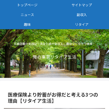
トップページ
サイトマップ
ニュース
副収入
趣味
リタイア
早期退職の実践記〜資金計画や副収入、趣味など役立つ情報！
俺の東京リタイア生活
医療保険より貯蓄がお得だと考える3つの
理由【リタイア生活】