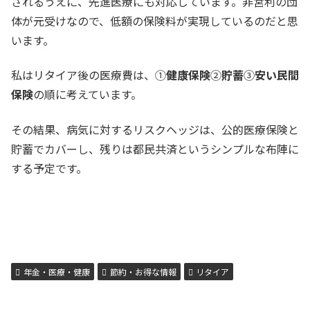
されるうえに、先進医療にも対応しています。非営利の団
賃」「駐車場代」・不安解消経費→「生命保険や医療保
険」「セコムなど保安経費」「自...
体が元受けなので、低額の保険料が実現しているのだと思
います。
私はリタイア後の医療費は、①
健康保険
②
貯蓄
③
安い民間
保険
の順に考えています。
その結果、病気に対するリスクヘッジは、公的医療保険と
貯蓄でカバーし、残りは都民共済というシンプルな布陣に
する予定です。
年金・医療・健康
節約・お得な情報
リタイア