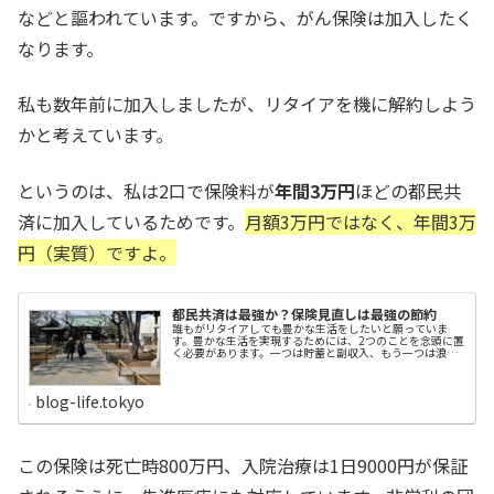
などと謳われています。ですから、がん保険は加入したく
なります。
私も数年前に加入しましたが、リタイアを機に解約しよう
かと考えています。
というのは、私は2口で保険料が
年間3万円
ほどの都民共
済に加入しているためです。
月額3万円ではなく、年間3万
円（実質）ですよ。
都民共済は最強か？保険見直しは最強の節約
誰もがリタイアしても豊かな生活をしたいと願っていま
す。豊かな生活を実現するためには、2つのことを念頭に置
く必要があります。一つは貯蓄と副収入、もう一つは浪費
を避け、適度な節約を心がけることです。今回は節約につ
いて、私が実践して良かったことをエントリーしたいと思
います。毎月の義務的経費を見直そう不安経費と生活経費
blog-life.tokyo
にメスを入れる毎月、口座から天引きされる経費は洗い出
すと結構な金額になります。「電気ガス・水道」、「スマ
ホなど電話・通信費」、「生命保険や医療保険」、「セコ
ムなど保安経費」、「新聞代」、借家の場合には「家
賃」、「駐車場代」など。これを大別すると、生活を便利
この保険は死亡時800万円、入院治療は1日9000円が保証
にするために支払う経費と、不安を解消するために支払う
経費に分ける事ができます。・生活利便経費→「電気ガ
ス・水道」「スマホなど電話・通信費」「新聞代」「家