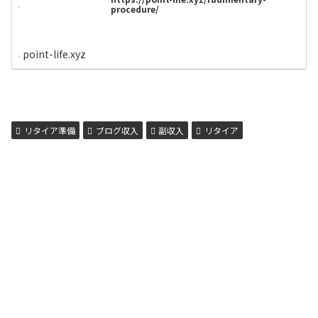
procedure/
point-life.xyz
リタイア準備
ブログ収入
副収入
リタイア