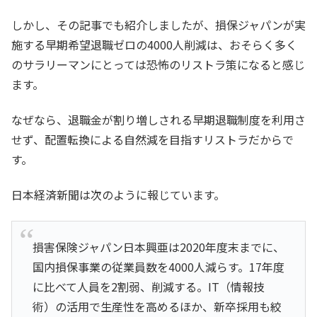
し、半期で18年を上回った。製薬など、業績が好調なうち
に人員を適正化して事業環境の変化に備える動きも目立
つ。応募者側も人生100年時代をにらみ、早期にキャリア
しかし、その記事でも紹介しましたが、損保ジャパンが実
の再設計に動く中高年も増えている。（出典：日本経済新
聞）今回のリストラの特徴は、45歳以上の中高年が標的に
されているという点です。では、今年の早期退職の急増ぶ
施する早期希望退職ゼロの4000人削減は、おそらく多く
りは、過去に比べて、どんな水準なのでしょうか？日本
経...
のサラリーマンにとっては恐怖のリストラ策になると感じ
ます。
なぜなら、退職金が割り増しされる早期退職制度を利用さ
せず、配置転換による自然減を目指すリストラだからで
す。
日本経済新聞は次のように報じています。
損害保険ジャパン日本興亜は2020年度末までに、
国内損保事業の従業員数を4000人減らす。17年度
に比べて人員を2割弱、削減する。IT（情報技
術）の活用で生産性を高めるほか、新卒採用も絞