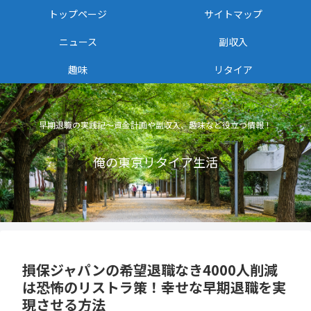
トップページ
サイトマップ
ニュース
副収入
趣味
リタイア
早期退職の実践記〜資金計画や副収入、趣味など役立つ情報！
俺の東京リタイア生活
損保ジャパンの希望退職なき4000人削減
は恐怖のリストラ策！幸せな早期退職を実
現させる方法