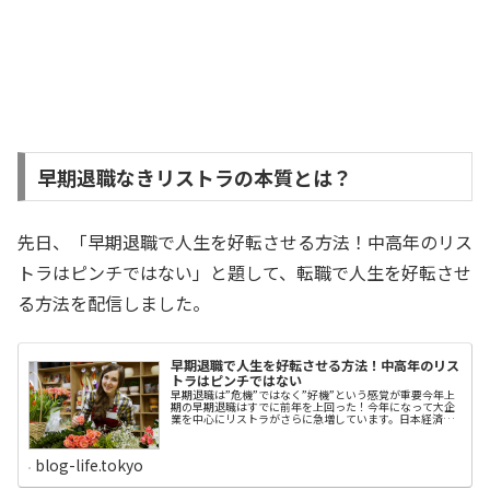
早期退職なきリストラの本質とは？
先日、「早期退職で人生を好転させる方法！中高年のリス
トラはピンチではない」と題して、転職で人生を好転させ
る方法を配信しました。
早期退職で人生を好転させる方法！中高年のリス
トラはピンチではない
早期退職は”危機”ではなく”好機”という感覚が重要今年上
期の早期退職はすでに前年を上回った！今年になって大企
業を中心にリストラがさらに急増しています。日本経済新
聞は、今年1月から6月まで上場企業の早期退職が約8200
人で、すでに昨年の年間分を上回って倍増したことを報じ
ました。人手不足が続くにもかかわらず、大企業で定年前
blog-life.tokyo
の退職を募る早期退職が増えている。2019年1～6月には
上場企業の17社が合計で約8200人の早期退職者数を発表