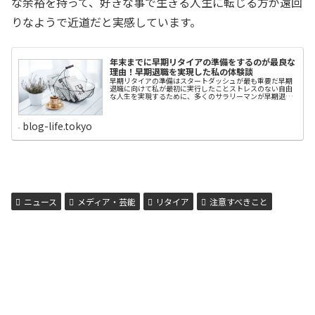
な余裕を持って、好きな事で生きる人生に転じる方が遠回
りなようで近道だと実感しています。
年末までに早期リタイアの準備をするのが最良な
理由！早期退職を実現した私の体験談
早期リタイアの準備はスタートダッシュが最も重要だ早期
退職に向けて私が最初に実行したことストレスのない自由
な人生を実現するために、多くのサラリーマンが早期退職
を考えています。しかし、妻子やなど家族を抱えている人
は退職後の生活を考えると、早期退職を切望していてもな
かなか踏み出せないものです。私自身、40歳前後で早期退
blog-life.tokyo
職を決意したものの、現実はそんなに甘くないと感じて、
なかなか踏み出せない日々が続きました。ただ、早期退職
するために必要なことはそんなに多くはありません。 経済
的な基盤 家族の理解 世間体や名刺なし人生の覚悟 自分や
家族の健康この中で重要なのは家族の理解です。早期退職
したあとのビジョンを明確にできなければ、家族は貧困の
恐怖を感じてしまいます。早期退職に伴って退職金が割増
しされたとしても、その程度のお金は数年で底をつきま
す。退職後も長い人生が残っているわけですから、長期的
なビジョンがな...
ニュース
メディア・芸能
リタイア
注意すべきこと