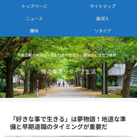
トップページ
サイトマップ
ニュース
副収入
趣味
リタイア
早期退職の実践記〜資金計画や副収入、趣味など役立つ情報！
俺の東京リタイア生活
「好きな事で生きる」は夢物語！地道な準
備と早期退職のタイミングが重要だ