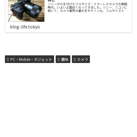
ソニーが火を付けたフルサイズ・ミラーレスカメラの戦国
時代。いよいよ面白くなってきました。ソニー、ニコンに
続いて、カメラ業界の最大手キヤノンも、フルサイズミラ
ーレスを初めて発表し、いよいよ戦闘モードに入りまし
た。9月8日のブログで、エントリーモデル３機種につい
て、ボディー本体とレンズを価格面から比較しましたが、
今回は機能面から比較・評価したいと思います。α７Ⅲ、
blog-life.tokyo
Z6、EOSRの性能比較画素数はキヤノンEOS Rが最多今
回、比較するのも、最も売れ筋になる以下の3機種になり
ます。 ソニーα７Ⅲ 20万9700円（価格.com最安値・税込
み） ニコンZ6 24万5430円（価格.com最安値・税込み）
キヤノンEOS R 25万6500円（Canonショップ価格・税込
み）ただ、ニコンZ6もキヤノンEOS Rも発売前なので、現
時点では性能はカタログスペックでの比較になります。ま
ず有効画素数ですが、キ...
PC・Mobile・ガジェット
趣味
カメラ