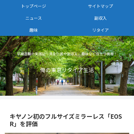
トップページ
サイトマップ
ニュース
副収入
趣味
リタイア
早期退職の実践記〜資金計画や副収入、趣味など役立つ情報！
俺の東京リタイア生活
キヤノン初のフルサイズミラーレス「EOS
R」を評価