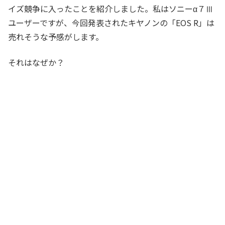
一眼レフ、ミラーレス一眼、コンパクトカメラの3種類に
イズ競争に入ったことを紹介しました。私はソニーα７Ⅲ
大別されます。ニコン...
ユーザーですが、今回発表されたキヤノンの「EOS R」は
売れそうな予感がします。
それはなぜか？