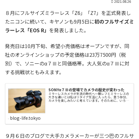
2021.08.26
８月にフルサイズミラーレス「Z6」「Z7」を正式発表し
たニコンに続いて、キヤノンも9月5日に
初のフルサイズミ
ラーレス「EOS R」
を発表しました。
発売日は10月下旬、希望小売価格はオープンですが、同
社のオンラインショップの予定価格は23万7500円（税
別）で、ソニーのα７Ⅲと同価格帯。大人気のα７Ⅲに対
する挑戦状ともみえます。
SONYα７Ⅲの登場でカメラの歴史が変わった
ミラーレスカメラが主流の時代へ一眼レフとミラーレスの
大きな違いとは私はリタイア生活に入ったら、思う存分、
カメラを楽しみたいと考えています。そのために、いろい
ろなメーカーを調べ、結局、選んだのはソニーとフジフイ
ルムのカメラでした。今年、日本のカメラ業界は猛烈なフ
ルサイズ・ミラーレスカメラを巡る激しい競争時代に突入
しました。カメラには「フィルムカメラ」と「デジタルカ
blog-life.tokyo
メラ」がありますが、現在売り出されているのはほとんど
が「デジタルカメラ」です。デジタルカメラは、画像をデ
ジタルデータで管理するため、フィルムカメラのように現
像する必要がなく、ランニングコストが安いのがメリット
です。しかも、メモリーカードの容量が許す限り、何枚で
９月６日のブログで大手カメラメーカーが三つ巴のフルサ
も撮影でき、失敗も気になりません。ミラーレスカメラは
小型軽量現在主流のデジタルカメラですが、その種類は、