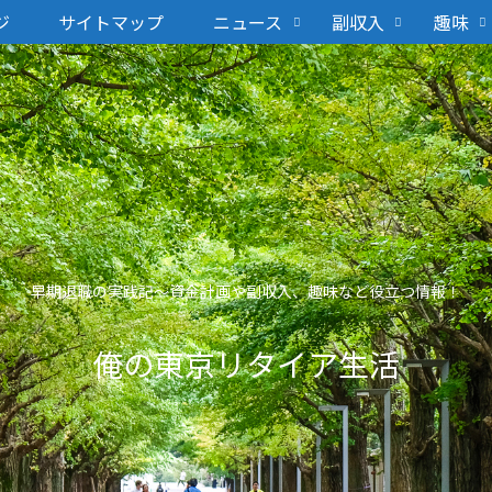
ジ
サイトマップ
ニュース
副収入
趣味
早期退職の実践記〜資金計画や副収入、趣味など役立つ情報！
俺の東京リタイア生活