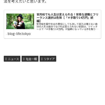
法を考えたいと思います。
安月給でも人生は変えられる！安易な退職とフリ
ーランス選択は危険【「＃手取り14万円」続
編】
安月給を国や社会の責任にしても決して収入は増えない自
分の人生は自分でなければ変えられない前回は、ツイッタ
ー上で「＃手取り14万円」が話題になっている件を取り上
げました。就職した会社が無能な経営者だったり、業績が
blog-life.tokyo
上向く可能性もなく、何年勤続しても安月給のままの場
合、早めに転職することが重要だと申し上げました。まず
は働く環境を変えて再出発することが人生を変えるきっか
けになるはずです。では、低賃金の理由が、どう考えても
自分の能力に原因がある場合はどうしたらいいのでしょう
か？その問題を考える前に、低賃金のサラリーマンや従業
員が陥りがちな罠に言及したいと思います。前回、twitter
上で話題になった「＃手取り14万円」のアラフォー社員
は、12年勤続でも手取り14万円では「贅沢もできない」と
嘆き、「日本終わってますよね？」と投稿しました。満足
ニュース
社会一般
リタイア
できない状態に直面している人が抱きがちな感情として、
責任の所...