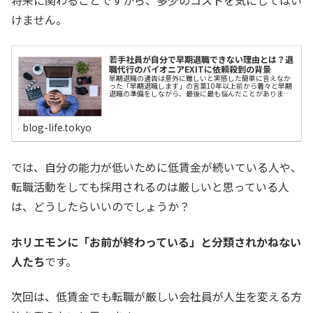
将来に関わることですから、多少のコストを気にしてはい
けません。
若手社員が自分で早期退職できない理由とは？退
職代行のパイオニアEXITに依頼殺到の背景
早期退職の通告は意外に難しいと実感した簡単に言えなか
った「早期退職します」の言葉10年以上前から着々と早期
退職の準備をしながら、最後に最も悩んだことがありまし
た。それは、いつ早期退職を申し出たら良いかということ
です。退職願を提出する際に、私が想定したことがいくつ
かあります。 なぜ定年前に辞めるのかと根掘り葉掘り聞か
れる いま辞められたら業務上困ると慰留される 他の社員に
blog-life.tokyo
労務上迷惑がかかるから退職延期を懇願される 上司が「い
ま辞めると言われても困る」とキレる 同僚など周囲から
「なぜ辞めるのか」と次々聞かれるのも鬱陶しいいずれ
も、ほとんど、その通りになりました。流石に上司がキレ
まくることはありませんでしたが、取りようによっては、
では、自分の能力が低いために低賃金が続いている人や、
キレていると受け取られる場面もありました。早期退職は
定年退職と違って精神的な負荷がある私の場合、早期退職
転職活動をしても採用されるのは厳しいと思っている人
の際にたどった手順は次の通りでした。 上司に早期退職の
意思を通告...
は、どうしたらいいのでしょうか？
ホリエモンに「お前が終わっている」と分類されかねない
人たち
です。
次回は、低賃金でも転職が厳しい会社員が人生を変える方