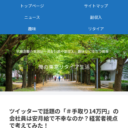
トップページ
サイトマップ
ニュース
副収入
趣味
リタイア
早期退職の実践記〜資金計画や副収入、趣味など役立つ情報！
俺の東京リタイア生活
ツイッターで話題の「＃手取り14万円」の
会社員は安月給で不幸なのか？経営者視点
で考えてみた！