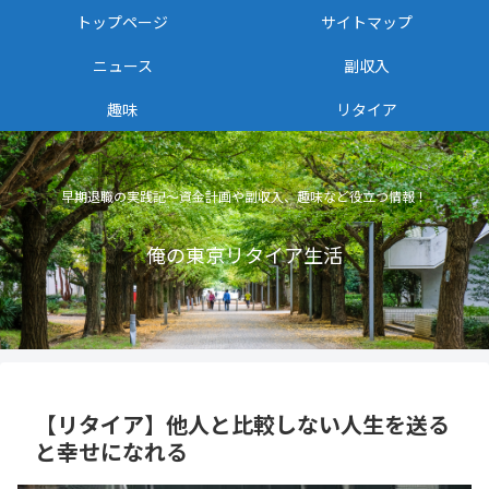
トップページ
サイトマップ
ニュース
副収入
趣味
リタイア
早期退職の実践記〜資金計画や副収入、趣味など役立つ情報！
俺の東京リタイア生活
【リタイア】他人と比較しない人生を送る
と幸せになれる